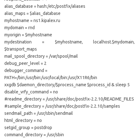
alias_database = hash:/etc/postfix/aliases
alias_maps = $alias_database
myhostname = ns1.kipalex.ru
mydomain = rnd
myorigin = $myhostname
mydestination = $myhostname, localhost.$mydomain,
$transport_maps
mail_spool_directory = /var/spool/mail
debug_peer_level = 2
debugger_command =
PATH=/bin:/usr/bin:/usr/local/bin:/usr/X11R6/bin
xxgdb $daemon_directory/$process_name $process_id & sleep 5
disable_vrfy_command = no
#readme_directory = /usr/share/doc/postfix-2.2.10/README_FILES
#sample_directory = /usr/share/doc/postfix-2.2.10/samples
sendmail_path = /usr/sbin/sendmail
html_directory = no
setgid_group = postdrop
command_directory = /usr/sbin