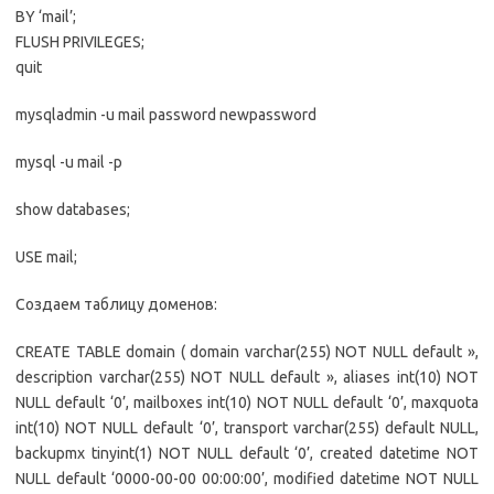
BY ‘mail’;
FLUSH PRIVILEGES;
quit
mysqladmin -u mail password newpassword
mysql -u mail -p
show databases;
USE mail;
Создаем таблицу доменов:
CREATE TABLE domain ( domain varchar(255) NOT NULL default »,
description varchar(255) NOT NULL default », aliases int(10) NOT
NULL default ‘0’, mailboxes int(10) NOT NULL default ‘0’, maxquota
int(10) NOT NULL default ‘0’, transport varchar(255) default NULL,
backupmx tinyint(1) NOT NULL default ‘0’, created datetime NOT
NULL default ‘0000-00-00 00:00:00’, modified datetime NOT NULL