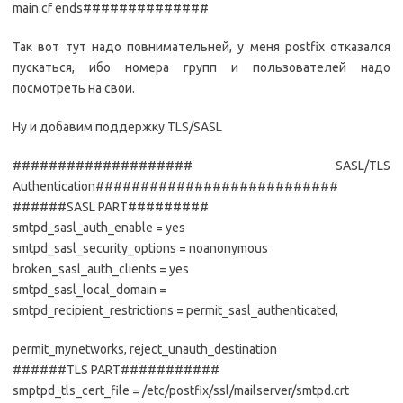
main.cf ends##############
Так вот тут надо повнимательней, у меня postfix отказался
пускаться, ибо номера групп и пользователей надо
посмотреть на свои.
Ну и добавим поддержку TLS/SASL
#################### SASL/TLS
Authentication###########################
######SASL PART#########
smtpd_sasl_auth_enable = yes
smtpd_sasl_security_options = noanonymous
broken_sasl_auth_clients = yes
smtpd_sasl_local_domain =
smtpd_recipient_restrictions = permit_sasl_authenticated,
permit_mynetworks, reject_unauth_destination
######TLS PART###########
smptpd_tls_cert_file = /etc/postfix/ssl/mailserver/smtpd.crt