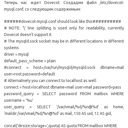
Теперь нас ждет Dovecot. Создадим файл /etc/dovecot-
mysql.conf, со следующим содержимым:
######dovecot-mysql.conf should look like this##########
# NOTE: ‘\’ line splitting is used only for readability, currently
Dovecot doesn’t support it
# The mysqld.sock socket may be in different locations in different
systems
driver = mysql
default_pass_scheme = plain
#connect = host=/var/run/mysqld/mysqld.sock dbname=mail
user=root password=default
# Alternatively you can connect to localhost as well:
connect = host=localhost dbname=mail user=mail password=pass
password_query = SELECT password FROM mailbox WHERE
username = ‘%u’
user_query = SELECT ‘/var/vmail/%d/%n@%d’ as home,
‘maildir:/var/vmail/%d/%n@%d’ as mail, 150 AS uid, 12 AS gid,
concat(‘dirsize:storage=’,quota) AS quota FROM mailbox WHERE