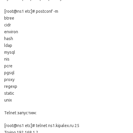
[root@ns1 etc]# postconf -m
btree
cidr
environ
hash
ldap
mysql
nis
pcre
pgsql
proxy
regexp
static
unix
Telnet запустим:
[root@ns1 etc]# telnet ns1.kipalex.ru 25
Trying 192.168.1.2…