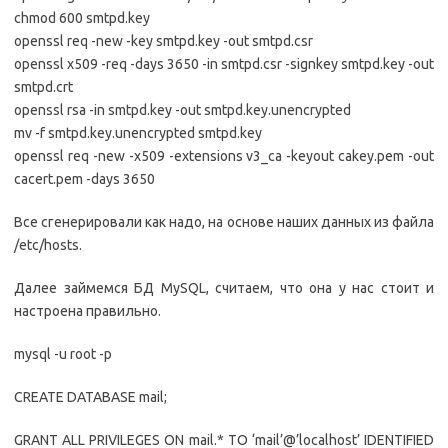
chmod 600 smtpd.key
openssl req -new -key smtpd.key -out smtpd.csr
openssl x509 -req -days 3650 -in smtpd.csr -signkey smtpd.key -out
smtpd.crt
openssl rsa -in smtpd.key -out smtpd.key.unencrypted
mv -f smtpd.key.unencrypted smtpd.key
openssl req -new -x509 -extensions v3_ca -keyout cakey.pem -out
cacert.pem -days 3650
Все сгенерировали как надо, на основе наших данных из файла
/etc/hosts.
Далее займемся БД MySQL, считаем, что она у нас стоит и
настроена правильно.
mysql -u root -p
CREATE DATABASE mail;
GRANT ALL PRIVILEGES ON mail.* TO ‘mail’@’localhost’ IDENTIFIED