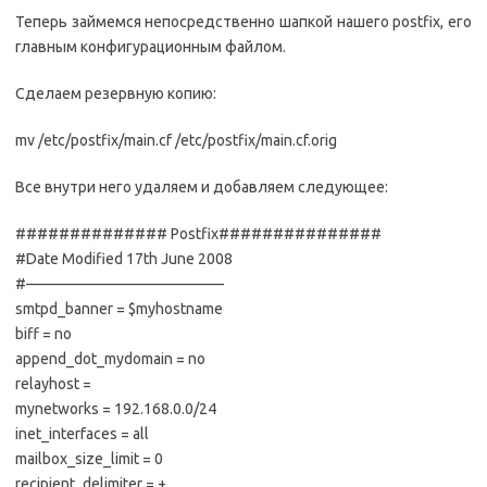
Теперь займемся непосредственно шапкой нашего postfix, его
главным конфигурационным файлом.
Сделаем резервную копию:
mv /etc/postfix/main.cf /etc/postfix/main.cf.orig
Все внутри него удаляем и добавляем следующее:
############## Postfix###############
#Date Modified 17th June 2008
#—————————————
smtpd_banner = $myhostname
biff = no
append_dot_mydomain = no
relayhost =
mynetworks = 192.168.0.0/24
inet_interfaces = all
mailbox_size_limit = 0
recipient_delimiter = +