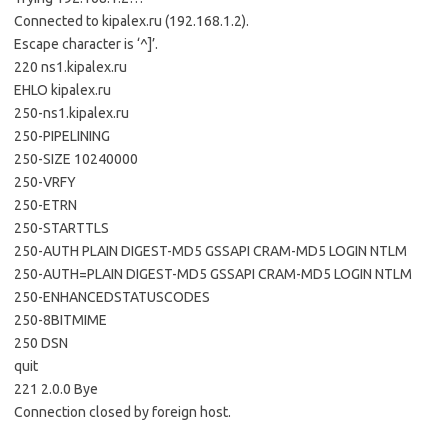
Connected to kipalex.ru (192.168.1.2).
Escape character is ‘^]’.
220 ns1.kipalex.ru
EHLO kipalex.ru
250-ns1.kipalex.ru
250-PIPELINING
250-SIZE 10240000
250-VRFY
250-ETRN
250-STARTTLS
250-AUTH PLAIN DIGEST-MD5 GSSAPI CRAM-MD5 LOGIN NTLM
250-AUTH=PLAIN DIGEST-MD5 GSSAPI CRAM-MD5 LOGIN NTLM
250-ENHANCEDSTATUSCODES
250-8BITMIME
250 DSN
quit
221 2.0.0 Bye
Connection closed by foreign host.