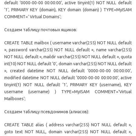
default ‘0000-00-00 00:00:00’, active tinyint(1) NOT NULL default
‘1’, PRIMARY KEY (domain), KEY domain (domain) ) TYPE=MyISAM
COMMENT=’ Virtual Domains’;
Создаем таблицу почтовых ящиков:
CREATE TABLE mailbox ( username varchar(255) NOT NULL default
», password varchar(255) NOT NULL default », name varchar(255)
NOT NULL default », maildir varchar(255) NOT NULL default », quota
int(10) NOT NULL default ‘0’, domain varchar(255) NOT NULL default
», created datetime NOT NULL default ‘0000-00-00 00:00:00’,
modified datetime NOT NULL default ‘0000-00-00 00:00:00’, active
tinyint(1) NOT NULL default ‘1’, PRIMARY KEY (username), KEY
username (username) ) TYPE=MyISAM COMMENT=’Virtual
Mailboxes’;
Создаем таблицу псевдонимов (алиасов):
CREATE TABLE alias ( address varchar(255) NOT NULL default »,
goto text NOT NULL, domain varchar(255) NOT NULL default »,