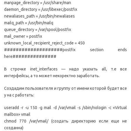
manpage_directory = /usr/share/man
daemon_directory = /usr/libexec/postfix
newaliases_path = /usr/bin/newaliases
mailq_path = /usr/bin/mailq
queue_directory = /var/spool/postfix
mail_owner = postfix
unknown_local_recipient_reject_code = 450
####################postfix section ends
here###############
В строчке inet_interfaces — надо указать all, т.е все
интерфейсы, а то может некоректно заработать.
Создадим пользователя и группу от имени которой будет все
у на с работать:
useradd -r -u 150 -g mail -d /var/vmail -s /sbin/nologin -c «Virtual
mailbox» vmail
chmod 770 /var/vmail/ (создать директорию если еще не
созданна)