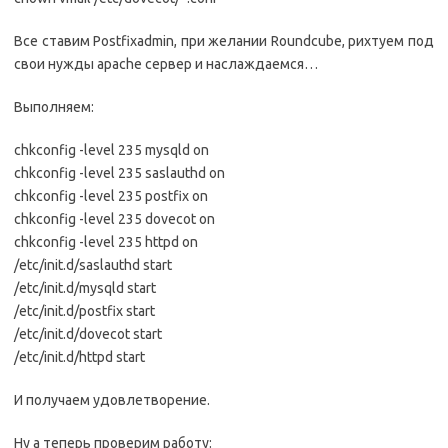
Все ставим Postfixadmin, при желании Roundcube, рихтуем под
свои нужды apache сервер и наслаждаемся…
Выполняем:
chkconfig -level 235 mysqld on
chkconfig -level 235 saslauthd on
chkconfig -level 235 postfix on
chkconfig -level 235 dovecot on
chkconfig -level 235 httpd on
/etc/init.d/saslauthd start
/etc/init.d/mysqld start
/etc/init.d/postfix start
/etc/init.d/dovecot start
/etc/init.d/httpd start
И получаем удовлетворение.
Ну а теперь проверим работу: