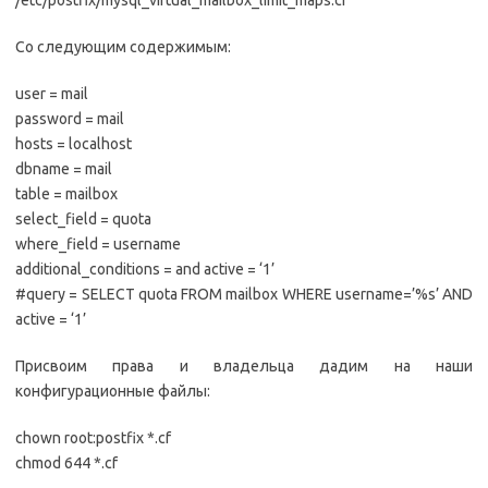
/etc/postfix/mysql_virtual_mailbox_limit_maps.cf
Со следующим содержимым:
user = mail
password = mail
hosts = localhost
dbname = mail
table = mailbox
select_field = quota
where_field = username
additional_conditions = and active = ‘1’
#query = SELECT quota FROM mailbox WHERE username=’%s’ AND
active = ‘1’
Присвоим права и владельца дадим на наши
конфигурационные файлы:
chown root:postfix *.cf
chmod 644 *.cf