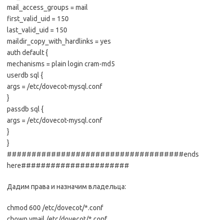
mail_access_groups = mail
first_valid_uid = 150
last_valid_uid = 150
maildir_copy_with_hardlinks = yes
auth default {
mechanisms = plain login cram-md5
userdb sql {
args = /etc/dovecot-mysql.conf
}
passdb sql {
args = /etc/dovecot-mysql.conf
}
}
####################################ends
here######################
Дадим права и назначим владельца:
chmod 600 /etc/dovecot/*.conf
chown vmail /etc/dovecot/*.conf