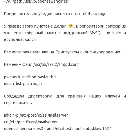
-Wl,-rpath /usr/lib/openssl/engines’
Предварительно убедившись что стоит db4-packages.
Я правда этого пункта не делал.
. В репозитарии centosplus
уже есть собраный пакет с поддержкой MySQL, ну я им и
воспользовался.
Все установка законченна. Приступаем к конфигурированию.
Изменим файл /usr/lib/sasl2/smtpd.conf.
pwcheck_method: saslauthd
mech_list: plain login
Создадим директорию для хранения наших ключей и
сертификатов.
mkdir -p /etc/postfix/ssl/mailserver
cd /etc/postfix/ssl/mailserver
openssl genrsa -des3 -rand /etc/hosts -out smtpd.key 1024