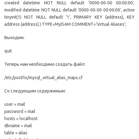
created datetime NOT NULL default ‘0000-00-00 00:00:00’,
modified datetime NOT NULL default ‘0000-00-00 00:00:00’, active
tinyint(1) NOT NULL default ‘1’, PRIMARY KEY (address), KEY
address (address) ) TYPE=MyISAM COMMENT=’Virtual Aliases’;
Выходим:
quit
Теперь нам необходимо создать файл:
/etc/postfix/mysql_virtual_alias_maps.cf
Со следующим содержимым:
user = mail
password = mail
hosts = localhost
dbname = mail
table = alias