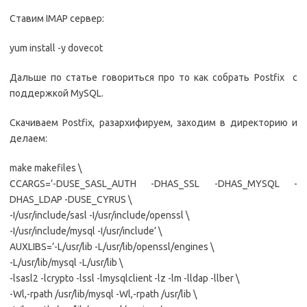
Ставим IMAP сервер:
yum install -y dovecot
Дальше по статье говориться про то как собрать Postfix с
поддержкой MySQL.
Скачиваем Postfix, разархифируем, заходим в директорию и
делаем:
make makefiles \
CCARGS=’-DUSE_SASL_AUTH -DHAS_SSL -DHAS_MYSQL -
DHAS_LDAP -DUSE_CYRUS \
-I/usr/include/sasl -I/usr/include/openssl \
-I/usr/include/mysql -I/usr/include’ \
AUXLIBS=’-L/usr/lib -L/usr/lib/openssl/engines \
-L/usr/lib/mysql -L/usr/lib \
-lsasl2 -lcrypto -lssl -lmysqlclient -lz -lm -lldap -llber \
-Wl,-rpath /usr/lib/mysql -Wl,-rpath /usr/lib \