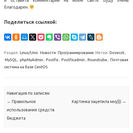
и оставить комментарий на моем сайте. Буду очень
благодарен.
Поделиться ссылкой:
Раздел:
Linux/Unix
Новости
Программирование
Метки:
Dovecot
,
MySQL
,
phpMyAdmin
,
Postfix
,
Postfixadmin
,
Roundcube
,
Почтовая
система на базе CentOS
Навигация по записям
←
Правильное
Картинка зацепила мну)))
→
использование средств
бюджета