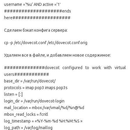
username =’%u’ AND active =’1′
####################ends
here####################
Сделаем бэкап конфига сервера:
cp -p /etc/dovecot.conf /etc/dovecot.conf.orig
Удаляем все в файле, и добавляем новое содержимое:
##############dovecot configured to work with virtual
users############
base_dir = /var/run/dovecot/
protocols = imap pop3 imaps pop3s
listen = [::]
login_dir = /var/run/dovecot-login
mail_location = mbox:/var/vmail/%d/%n@%d
mbox_read_locks = fcntl
log_timestamp = «%Y-%m-%d %H:%M:%S »
log_path = /var/log/maillog