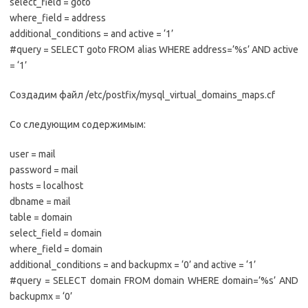
select_field = goto
where_field = address
additional_conditions = and active = ‘1’
#query = SELECT goto FROM alias WHERE address=’%s’ AND active
= ‘1’
Создадим файл /etc/postfix/mysql_virtual_domains_maps.cf
Со следующим содержимым:
user = mail
password = mail
hosts = localhost
dbname = mail
table = domain
select_field = domain
where_field = domain
additional_conditions = and backupmx = ‘0’ and active = ‘1’
#query = SELECT domain FROM domain WHERE domain=’%s’ AND
backupmx = ‘0’