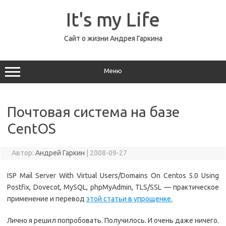
Перейти
к
It's my Life
содержимому
Сайт о жизни Андрея Гаркина
Меню
Почтовая система на базе
CentOS
Автор:
Андрей Гаркин
|
2008-09-27
ISP Mail Server With Virtual Users/Domains On Centos 5.0 Using
Postfix, Dovecot, MySQL, phpMyAdmin, TLS/SSL — практическое
применение и перевод
этой статьи в упрощенке.
Лично я решил попробовать. Получилось. И очень даже ничего.