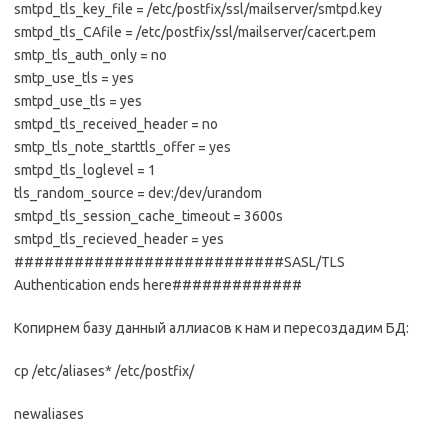
smtpd_tls_key_file = /etc/postfix/ssl/mailserver/smtpd.key
smtpd_tls_CAfile = /etc/postfix/ssl/mailserver/cacert.pem
smtp_tls_auth_only = no
smtp_use_tls = yes
smtpd_use_tls = yes
smtpd_tls_received_header = no
smtp_tls_note_starttls_offer = yes
smtpd_tls_loglevel = 1
tls_random_source = dev:/dev/urandom
smtpd_tls_session_cache_timeout = 3600s
smtpd_tls_recieved_header = yes
###########################SASL/TLS
Authentication ends here#############
Копирнем базу данный аллиасов к нам и пересоздадим БД:
cp /etc/aliases* /etc/postfix/
newaliases