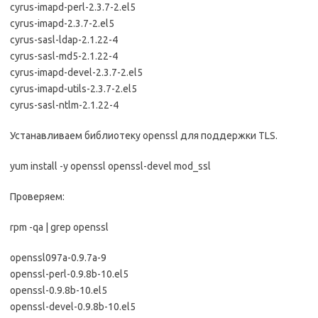
cyrus-imapd-perl-2.3.7-2.el5
cyrus-imapd-2.3.7-2.el5
cyrus-sasl-ldap-2.1.22-4
cyrus-sasl-md5-2.1.22-4
cyrus-imapd-devel-2.3.7-2.el5
cyrus-imapd-utils-2.3.7-2.el5
cyrus-sasl-ntlm-2.1.22-4
Устанавливаем библиотеку openssl для поддержки TLS.
yum install -y openssl openssl-devel mod_ssl
Проверяем:
rpm -qa | grep openssl
openssl097a-0.9.7a-9
openssl-perl-0.9.8b-10.el5
openssl-0.9.8b-10.el5
openssl-devel-0.9.8b-10.el5