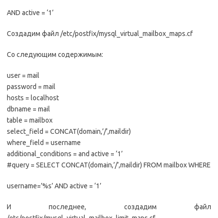
AND active = ‘1’
Создадим файл /etc/postfix/mysql_virtual_mailbox_maps.cf
Со следующим содержимым:
user = mail
password = mail
hosts = localhost
dbname = mail
table = mailbox
select_field = CONCAT(domain,’/’,maildir)
where_field = username
additional_conditions = and active = ‘1’
#query = SELECT CONCAT(domain,’/’,maildir) FROM mailbox WHERE
username=’%s’ AND active = ‘1’
И последнее, создадим файл