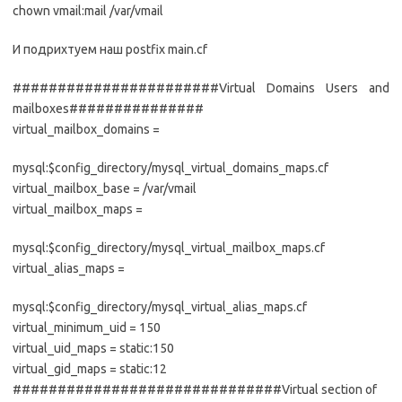
chown vmail:mail /var/vmail
И подрихтуем наш postfix main.cf
#######################Virtual Domains Users and
mailboxes###############
virtual_mailbox_domains =
mysql:$config_directory/mysql_virtual_domains_maps.cf
virtual_mailbox_base = /var/vmail
virtual_mailbox_maps =
mysql:$config_directory/mysql_virtual_mailbox_maps.cf
virtual_alias_maps =
mysql:$config_directory/mysql_virtual_alias_maps.cf
virtual_minimum_uid = 150
virtual_uid_maps = static:150
virtual_gid_maps = static:12
##############################Virtual section of