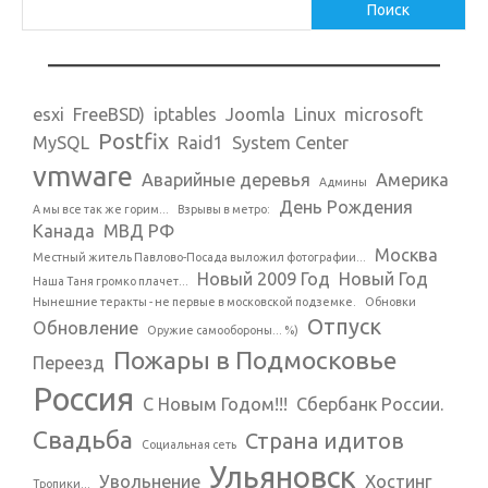
Поиск
esxi
FreeBSD)
iptables
Joomla
Linux
microsoft
Postfix
MySQL
Raid1
System Center
vmware
Аварийные деревья
Америка
Админы
День Рождения
А мы все так же горим...
Взрывы в метро:
Канада
МВД РФ
Москва
Местный житель Павлово-Посада выложил фотографии...
Новый 2009 Год
Новый Год
Наша Таня громко плачет...
Нынешние теракты - не первые в московской подземке.
Обновки
Отпуск
Обновление
Оружие самообороны... %)
Пожары в Подмосковье
Переезд
Россия
С Новым Годом!!!
Сбербанк России.
Свадьба
Страна идитов
Социальная сеть
Ульяновск
Увольнение
Хостинг
Тропики...