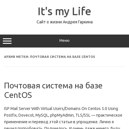
Перейти
к
It's my Life
содержимому
Сайт о жизни Андрея Гаркина
Меню
АРХИВ МЕТКИ:
ПОЧТОВАЯ СИСТЕМА НА БАЗЕ CENTOS
Почтовая система на базе
CentOS
ISP Mail Server With Virtual Users/Domains On Centos 5.0 Using
Postfix, Dovecot, MySQL, phpMyAdmin, TLS/SSL — практическое
применение и перевод этой статьи в упрощенке. Лично я
решил попробовать. Получилось. И очень даже ничего. Буду