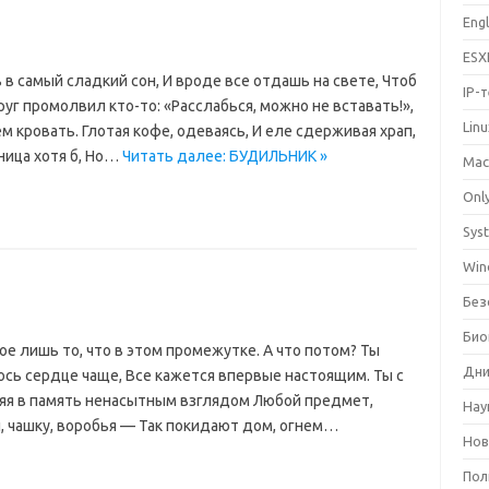
Eng
ESX
 в самый сладкий сон, И вроде все отдашь на свете, Чтоб
IP-
уг промолвил кто-то: «Расслабься, можно не вставать!»,
Lin
м кровать. Глотая кофе, одеваясь, И еле сдерживая храп,
ница хотя б, Но…
Читать далее: БУДИЛЬНИК »
Mac
Only
Sys
Win
Без
Био
вое лишь то, что в этом промежутке. А что потом? Ты
Дни
ось сердце чаще, Все кажется впервые настоящим. Ты с
яя в память ненасытным взглядом Любой предмет,
Нау
 чашку, воробья — Так покидают дом, огнем…
Нов
Пол