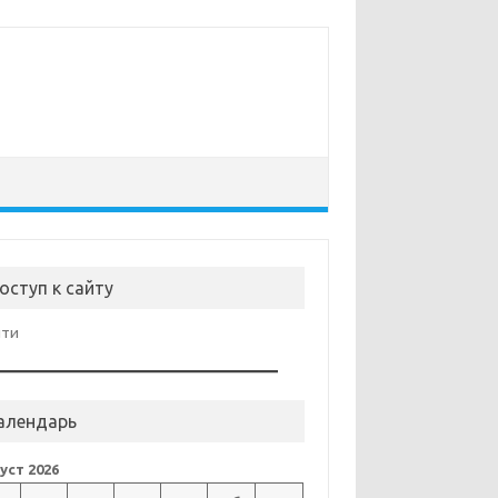
оступ к сайту
йти
алендарь
уст 2026