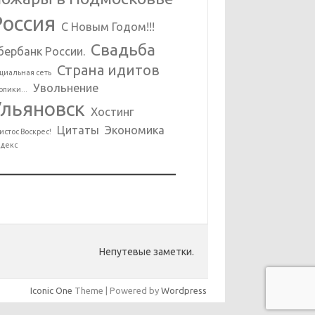
Россия
С Новым Годом!!!
Свадьба
бербанк России.
Страна идитов
циальная сеть
Увольнение
опики...
Ульяновск
Хостинг
Цитаты
Экономика
истос Воскрес!
декс
Непутевые заметки.
Iconic One
Theme | Powered by
Wordpress