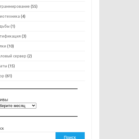
граммирование
(55)
иотехника
(4)
дьбы
(1)
тификация
(3)
лки
(10)
ловый сервер
(2)
аты
(15)
ор
(61)
хивы
ск
Поиск