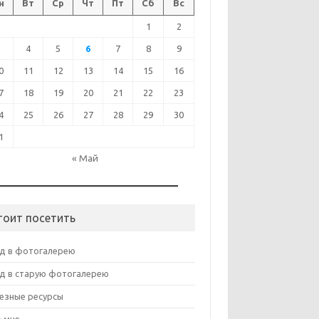
н
Вт
Ср
Чт
Пт
Сб
Вс
1
2
3
4
5
6
7
8
9
0
11
12
13
14
15
16
7
18
19
20
21
22
23
4
25
26
27
28
29
30
1
« Май
тоит посетить
д в фотогалерею
д в старую фотогалерею
езные ресурсы