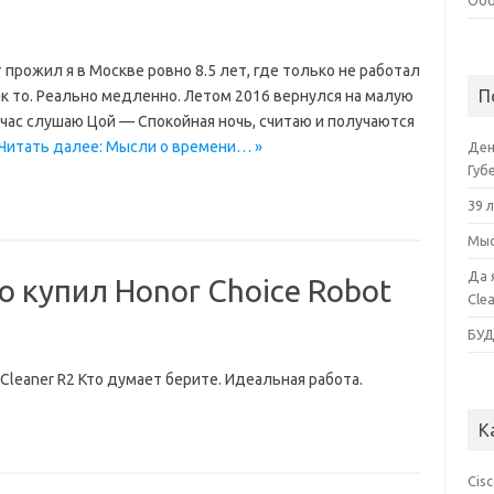
Обо
прожил я в Москве ровно 8.5 лет, где только не работал
П
ак то. Реально медленно. Летом 2016 вернулся на малую
йчас слушаю Цой — Спокойная ночь, считаю и получаются
Читать далее: Мысли о времени… »
Ден
Губ
39 
Мыс
Да 
го купил Honor Choice Robot
Cle
БУ
 Cleaner R2 Кто думает берите. Идеальная работа.
К
Cis