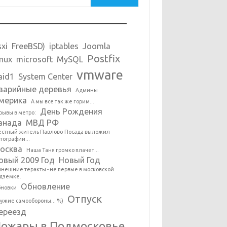
sxi
FreeBSD)
iptables
Joomla
Postfix
inux
microsoft
MySQL
vmware
aid1
System Center
варийные деревья
Админы
мерика
А мы все так же горим...
День Рождения
рывы в метро:
анада
МВД РФ
стный житель Павлово-Посада выложил
тографии...
осква
Наша Таня громко плачет...
овый 2009 Год
Новый Год
нешние теракты - не первые в московской
дземке.
Обновление
новки
Отпуск
ужие самообороны... %)
ереезд
ожары в Подмосковье