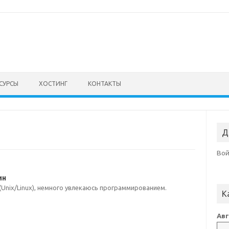
СУРСЫ
ХОСТИНГ
КОНТАКТЫ
Д
Во
ин
Unix/Linux), немного увлекаюсь программированием.
К
Авг