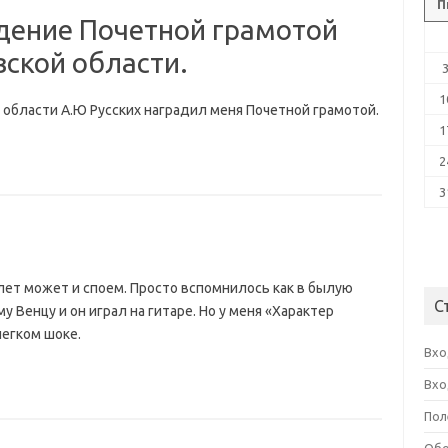
П
дение Почетной грамотой
вской области.
1
й области А.Ю Русских наградил меня Почетной грамотой.
1
2
3
50 лет может и споем. Просто вспомнилось как в былую
С
 Венцу и он играл на гитаре. Но у меня «Характер
легком шоке.
Вхо
Вхо
Пол