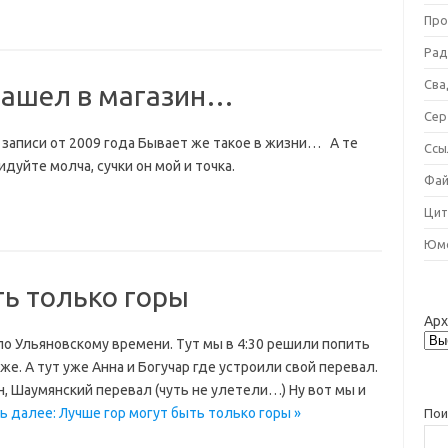
Про
Рад
Сва
 зашел в магазин…
Сер
 записи от 2009 года Бывает же такое в жизни… А те
Ссы
дуйте молча, сучки он мой и точка.
Фай
Цит
Юм
ть только горы
Ар
по Ульяновскому времени. Тут мы в 4:30 решили попить
же. А тут уже Анна и Богучар где устроили свой перевал.
н, Шаумянский перевал (чуть не улетели…) Ну вот мы и
ь далее: Лучше гор могут быть только горы »
Пои