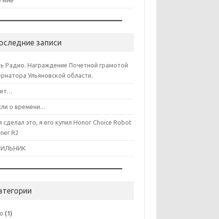
 мне
оследние записи
ь Радио. Награждение Почетной грамотой
ернатора Ульяновской области.
лет…
ли о времени…
я сделал это, я его купил Honor Choice Robot
aner R2
ДИЛЬНИК
атегории
co
(1)