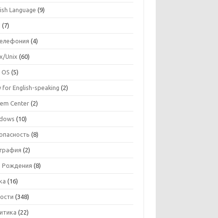
lish Language
(9)
I
(7)
телефония
(4)
ux/Unix
(60)
 OS
(5)
 for English-speaking
(2)
tem Center
(2)
dows
(10)
опасность
(8)
графия
(2)
 Рождения
(8)
ка
(16)
ости
(348)
итика
(22)