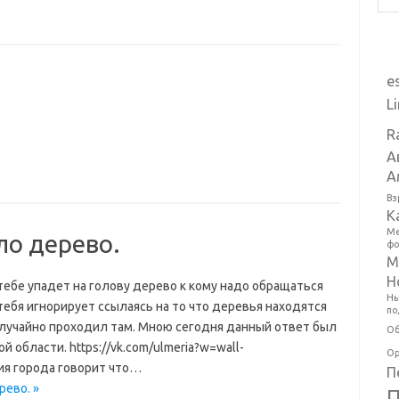
e
L
R
А
А
Вз
К
Ме
ло дерево.
фо
М
Н
тебе упадет на голову дерево к кому надо обращаться
Ны
ебя игнорирует ссылаясь на то что деревья находятся
по
случайно проходил там. Мною сегодня данный ответ был
Об
 области. https://vk.com/ulmeria?w=wall-
Ор
я города говорит что…
П
рево. »
П