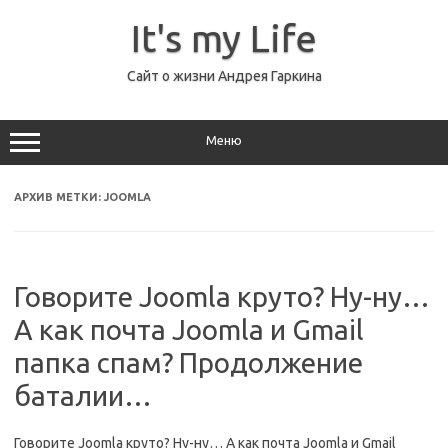
Перейти
к
It's my Life
содержимому
Сайт о жизни Андрея Гаркина
Меню
АРХИВ МЕТКИ:
JOOMLA
Говорите Joomla круто? Ну-ну…
А как почта Joomla и Gmail
папка спам? Продолжение
баталии…
Говорите Joomla круто? Ну-ну… А как почта Joomla и Gmail