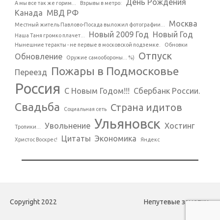
День Рождения
А мы все так же горим...
Взрывы в метро:
Канада
МВД РФ
Москва
Местный житель Павлово-Посада выложил фотографии...
Новый 2009 Год
Новый Год
Наша Таня громко плачет...
Нынешние теракты - не первые в московской подземке.
Обновки
Отпуск
Обновление
Оружие самообороны... %)
Пожары в Подмосковье
Переезд
Россия
С Новым Годом!!!
Сбербанк России.
Свадьба
Страна идитов
Социальная сеть
Ульяновск
Увольнение
Хостинг
Тропики...
Цитаты
Экономика
Христос Воскрес!
Яндекс
Copyright 2022
Непутевые заметки.