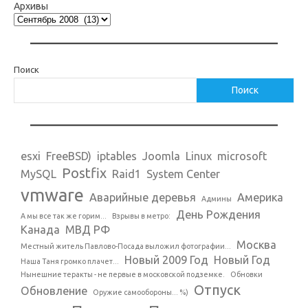
Архивы
Поиск
Поиск
esxi
FreeBSD)
iptables
Joomla
Linux
microsoft
Postfix
MySQL
Raid1
System Center
vmware
Аварийные деревья
Америка
Админы
День Рождения
А мы все так же горим...
Взрывы в метро:
Канада
МВД РФ
Москва
Местный житель Павлово-Посада выложил фотографии...
Новый 2009 Год
Новый Год
Наша Таня громко плачет...
Нынешние теракты - не первые в московской подземке.
Обновки
Отпуск
Обновление
Оружие самообороны... %)