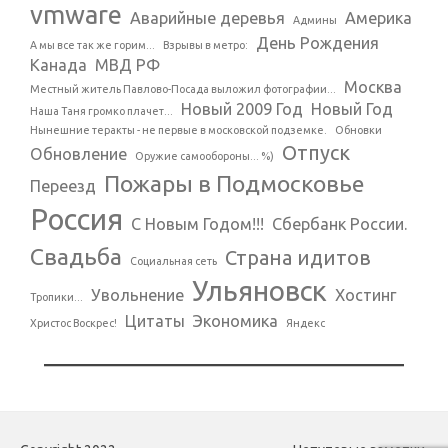
vmware
Аварийные деревья
Америка
Админы
День Рождения
А мы все так же горим...
Взрывы в метро:
Канада
МВД РФ
Москва
Местный житель Павлово-Посада выложил фотографии...
Новый 2009 Год
Новый Год
Наша Таня громко плачет...
Нынешние теракты - не первые в московской подземке.
Обновки
Отпуск
Обновление
Оружие самообороны... %)
Пожары в Подмосковье
Переезд
Россия
С Новым Годом!!!
Сбербанк России.
Свадьба
Страна идитов
Социальная сеть
Ульяновск
Увольнение
Хостинг
Тропики...
Цитаты
Экономика
Христос Воскрес!
Яндекс