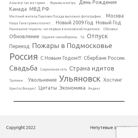
День Рождения
А мы все так же горим...
Взрывы в метро:
Канада
МВД РФ
Москва
Местный житель Павлово-Посада выложил фотографии...
Новый 2009 Год
Новый Год
Наша Таня громко плачет...
Нынешние теракты - не первые в московской подземке.
Обновки
Отпуск
Обновление
Оружие самообороны... %)
Пожары в Подмосковье
Переезд
Россия
С Новым Годом!!!
Сбербанк России.
Свадьба
Страна идитов
Социальная сеть
Ульяновск
Увольнение
Хостинг
Тропики...
Цитаты
Экономика
Христос Воскрес!
Яндекс
Copyright 2022
Непутевые заметки.