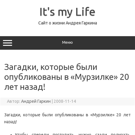
Перейти
к
It's my Life
содержимому
Сайт о жизни Андрея Гаркина
Меню
Загадки, которые были
опубликованы в «Мурзилке» 20
лет назад!
Автор:
Андрей Гаркин
|
2008-11-14
Загадки, которые были опубликованы в «Мурзилке» 20 лет
назад!
Чтобы спереди погладить, нужно сзади полизать.