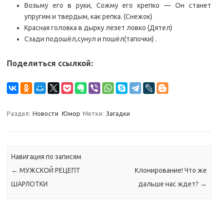
Возьму его в руки, Сожму его крепко — Он станет
упругим и твердым, как репка. (Снежок)
Красная головка в дырку лезет ловко (Дятел)
Сзади подошёл,сунул и пошёл(тапочки) .
Поделиться ссылкой:
Раздел:
Новости
Юмор
Метки:
Загадки
Навигация по записям
←
МУЖСКОЙ РЕЦЕПТ
Клонирование! Что же
ШАРЛОТКИ
дальше нас ждет?
→