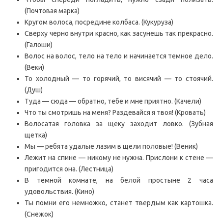
(Почтовая марка)
Кругом волоса, посредине колбаса. (Кукуруза)
Сверху черно внутри красно, как засунешь так прекрасно.
(Галоши)
Волос на волос, тело на тело и начинается темное дело.
(Веки)
То холодный — то горячий, то висячий — то стоячий.
(Душ)
Туда — сюда — обратно, тебе и мне приятно. (Качели)
Что ты смотришь на меня? Раздевайся я твоя! (Кровать)
Волосатая головка за щеку заходит ловко. (Зубная
щетка)
Мы — ребята удалые лазим в щели половые! (Веник)
Лежит на спине — никому не нужна. Прислони к стене —
пригодится она. (Лестница)
В темной комнате, на белой простыне 2 часа
удовольствия. (Кино)
Ты помни его немножко, станет твердым как картошка.
(Снежок)