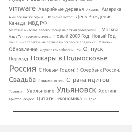
vmware
Аварийные деревья
Америка
Админы
День Рождения
А мы все так же горим...
Взрывы в метро:
Канада
МВД РФ
Москва
Местный житель Павлово-Посада выложил фотографии...
Новый 2009 Год
Новый Год
Наша Таня громко плачет...
Нынешние теракты - не первые в московской подземке.
Обновки
Отпуск
Обновление
Оружие самообороны... %)
Пожары в Подмосковье
Переезд
Россия
С Новым Годом!!!
Сбербанк России.
Свадьба
Страна идитов
Социальная сеть
Ульяновск
Увольнение
Хостинг
Тропики...
Цитаты
Экономика
Христос Воскрес!
Яндекс