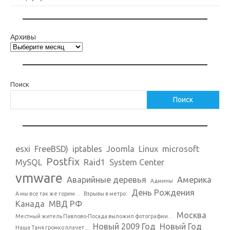
Архивы
Поиск
Поиск
esxi
FreeBSD)
iptables
Joomla
Linux
microsoft
Postfix
MySQL
Raid1
System Center
vmware
Аварийные деревья
Америка
Админы
День Рождения
А мы все так же горим...
Взрывы в метро:
Канада
МВД РФ
Москва
Местный житель Павлово-Посада выложил фотографии...
Новый 2009 Год
Новый Год
Наша Таня громко плачет...