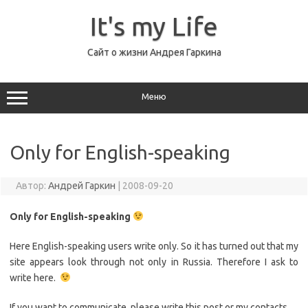
Перейти
к
It's my Life
содержимому
Сайт о жизни Андрея Гаркина
Меню
Only for English-speaking
Автор:
Андрей Гаркин
|
2008-09-20
Only for English-speaking
Here English-speaking users write only. So it has turned out that my
site appears look through not only in Russia. Therefore I ask to
write here.
If you want to communicate, please write this post or my contacts.