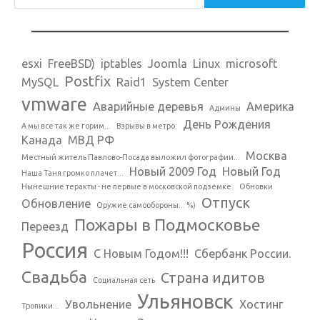
esxi
FreeBSD)
iptables
Joomla
Linux
microsoft
Postfix
MySQL
Raid1
System Center
vmware
Аварийные деревья
Америка
Админы
День Рождения
А мы все так же горим...
Взрывы в метро:
Канада
МВД РФ
Москва
Местный житель Павлово-Посада выложил фотографии...
Новый 2009 Год
Новый Год
Наша Таня громко плачет...
Нынешние теракты - не первые в московской подземке.
Обновки
Отпуск
Обновление
Оружие самообороны... %)
Пожары в Подмосковье
Переезд
Россия
С Новым Годом!!!
Сбербанк России.
Свадьба
Страна идитов
Социальная сеть
Ульяновск
Увольнение
Хостинг
Тропики...