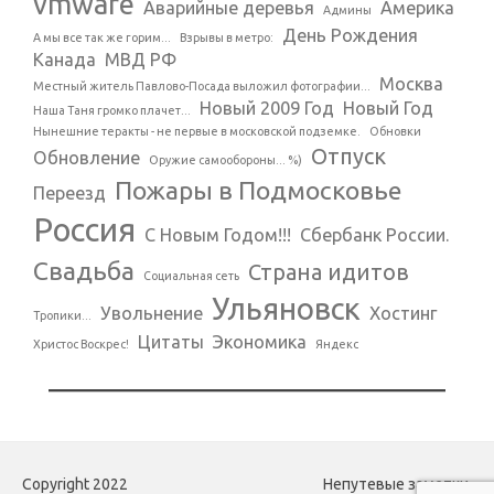
vmware
Аварийные деревья
Америка
Админы
День Рождения
А мы все так же горим...
Взрывы в метро:
Канада
МВД РФ
Москва
Местный житель Павлово-Посада выложил фотографии...
Новый 2009 Год
Новый Год
Наша Таня громко плачет...
Нынешние теракты - не первые в московской подземке.
Обновки
Отпуск
Обновление
Оружие самообороны... %)
Пожары в Подмосковье
Переезд
Россия
С Новым Годом!!!
Сбербанк России.
Свадьба
Страна идитов
Социальная сеть
Ульяновск
Увольнение
Хостинг
Тропики...
Цитаты
Экономика
Христос Воскрес!
Яндекс
Copyright 2022
Непутевые заметки.