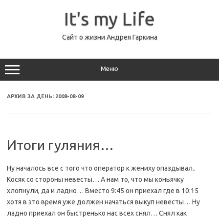
Перейти
к
It's my Life
содержимому
Сайт о жизни Андрея Гаркина
Меню
АРХИВ ЗА ДЕНЬ:
2008-08-09
Итоги гуляния…
Ну началось все с того что оператор к жениху опаздывал..
Косяк со стороны невесты… А нам то, что мы коньячку
хлопнули, да и ладно… Вместо 9:45 он приехал где в 10:15
хотя в это время уже должен начаться выкуп невесты… Ну
ладно приехал он быстренько нас всех снял… Снял как