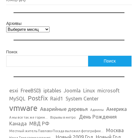
Архивы
Поиск
Поиск
esxi
FreeBSD)
iptables
Joomla
Linux
microsoft
Postfix
MySQL
Raid1
System Center
vmware
Аварийные деревья
Америка
Админы
День Рождения
А мы все так же горим...
Взрывы в метро:
Канада
МВД РФ
Москва
Местный житель Павлово-Посада выложил фотографии...
Новый 2009 Год
Новый Год
Наша Таня громко плачет...