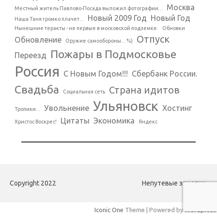
Москва
Местный житель Павлово-Посада выложил фотографии...
Новый 2009 Год
Новый Год
Наша Таня громко плачет...
Нынешние теракты - не первые в московской подземке.
Обновки
Отпуск
Обновление
Оружие самообороны... %)
Пожары в Подмосковье
Переезд
Россия
С Новым Годом!!!
Сбербанк России.
Свадьба
Страна идитов
Социальная сеть
Ульяновск
Увольнение
Хостинг
Тропики...
Цитаты
Экономика
Христос Воскрес!
Яндекс
Copyright 2022
Непутевые заметки.
Iconic One
Theme | Powered by
Wordpress