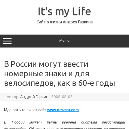
Перейти
к
It's my Life
содержимому
Сайт о жизни Андрея Гаркина
Меню
В России могут ввести
номерные знаки и для
велосипедов, как в 60-е годы
Автор:
Андрей Гаркин
|
2008-08-02
Мда вот что пишет сайт
www.newsru.com
В России может быть введена система регистрации
велосипедов. Об этом заявил журналистам министр внутренних