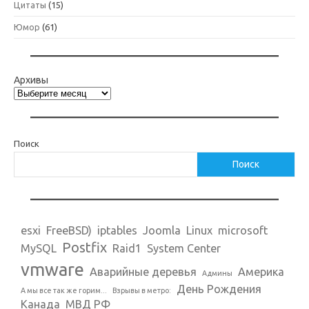
Цитаты
(15)
Юмор
(61)
Архивы
Поиск
Поиск
esxi
FreeBSD)
iptables
Joomla
Linux
microsoft
Postfix
MySQL
Raid1
System Center
vmware
Аварийные деревья
Америка
Админы
День Рождения
А мы все так же горим...
Взрывы в метро:
Канада
МВД РФ