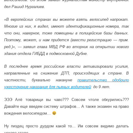
дел Рашид Нургалиев.
«В европейских странах вы можете взять велосипед напрокат.
Многие из них, я видел, имеют идентификационные номера, так
что они, наверное, тоже помещены в полицейские базы данных.
Поэтому, может, и нам придется (ввести регистрацию — прим.
ред.)», — заявил глава МВД РФ во вторник на открытии нового
здания отдела ГИБДД в подмосковной Дубне.
В последнее время российские власти активизировали усилия,
направленные на снижение ДТП, происходящих в стране. В
частности, буквально накануне
правительство одобрило
ужесточение наказания для пьяных водителей
: до 9 лет.
ЭЭЭ Алё товарищи вы чаво??? Совсем чтоле обкурились???
Давайте еще введем систему штрафов… А также экзамен на право
вождения велосипедом…
Ну пиздец просто дурдом какой то… Им совсем видимо делать
нехера стало…