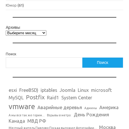
Юмор
(61)
Архивы
Поиск
Поиск
esxi
FreeBSD)
iptables
Joomla
Linux
microsoft
Postfix
MySQL
Raid1
System Center
vmware
Аварийные деревья
Америка
Админы
День Рождения
А мы все так же горим...
Взрывы в метро:
Канада
МВД РФ
Москва
Местный житель Павлово-Посада выложил фотографии...