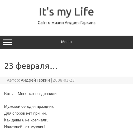
Перейти
к
It's my Life
содержимому
Сайт о жизни Андрея Гаркина
Меню
23 февраля…
Автор:
Андрей Гаркин
|
2008-02-23
Воть… Меня так поздравили…
Мужской сегодня праздник,
Для споров нет причин,
Как девы б не крепчали,
Надежней нет мужчин!