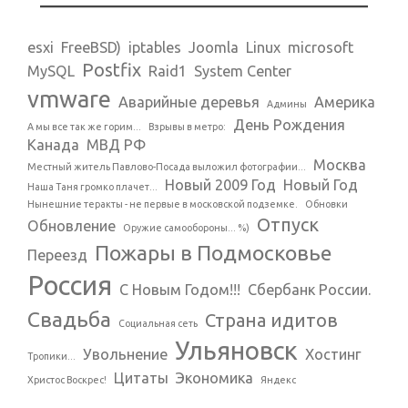
esxi
FreeBSD)
iptables
Joomla
Linux
microsoft
Postfix
MySQL
Raid1
System Center
vmware
Аварийные деревья
Америка
Админы
День Рождения
А мы все так же горим...
Взрывы в метро:
Канада
МВД РФ
Москва
Местный житель Павлово-Посада выложил фотографии...
Новый 2009 Год
Новый Год
Наша Таня громко плачет...
Нынешние теракты - не первые в московской подземке.
Обновки
Отпуск
Обновление
Оружие самообороны... %)
Пожары в Подмосковье
Переезд
Россия
С Новым Годом!!!
Сбербанк России.
Свадьба
Страна идитов
Социальная сеть
Ульяновск
Увольнение
Хостинг
Тропики...
Цитаты
Экономика
Христос Воскрес!
Яндекс