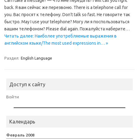
Can I take a message? — Что мне передать? I will call you right
back. Я вам сейчас же перезвоню. There is a telephone call for
you. Вас просят к телефону. Don’t talk so fast. Не говорите так
быстро. May I use your telephone? Могу ли я поспользоваться
вашим телефоном? Please dial again. Пожалуйста наберите…
Читать далее: Наиболее употребляемые выражения в
английском языке/The most used expressions in… »
Раздел:
English Language
Доступ к сайту
Войти
Календарь
Февраль 2008