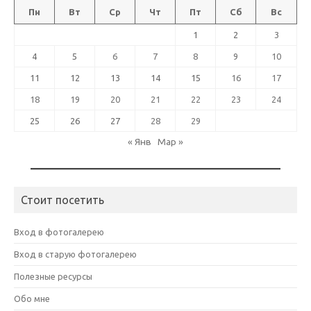
Пн
Вт
Ср
Чт
Пт
Сб
Вс
1
2
3
4
5
6
7
8
9
10
11
12
13
14
15
16
17
18
19
20
21
22
23
24
25
26
27
28
29
« Янв
Мар »
Стоит посетить
Вход в фотогалерею
Вход в старую фотогалерею
Полезные ресурсы
Обо мне