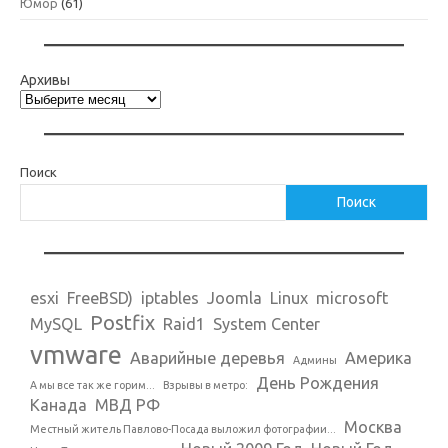
Юмор
(61)
Архивы
Поиск
Поиск
esxi
FreeBSD)
iptables
Joomla
Linux
microsoft
Postfix
MySQL
Raid1
System Center
vmware
Аварийные деревья
Америка
Админы
День Рождения
А мы все так же горим...
Взрывы в метро:
Канада
МВД РФ
Москва
Местный житель Павлово-Посада выложил фотографии...