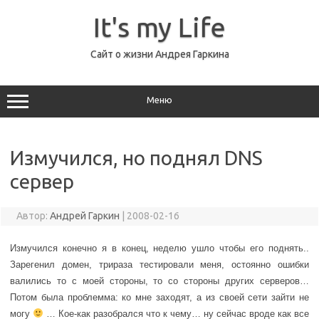
Перейти
к
It's my Life
содержимому
Сайт о жизни Андрея Гаркина
Меню
Измучился, но поднял DNS
сервер
Автор:
Андрей Гаркин
|
2008-02-16
Измучился конечно я в конец, неделю ушло чтобы его поднять..
Зарегенил домен, трираза тестировали меня, остоянно ошибки
валились то с моей стороны, то со стороны других серверов…
Потом была проблемма: ко мне заходят, а из своей сети зайти не
могу
… Кое-как разобрался что к чему… ну сейчас вроде как все