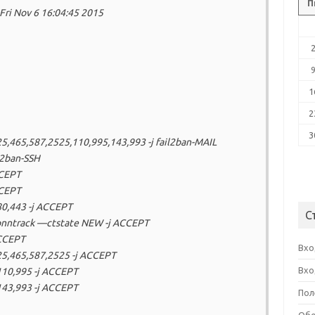
П
 Fri Nov 6 16:04:45 2015
1
2
3
25,465,587,2525,110,995,143,993 -j fail2ban-MAIL
l2ban-SSH
CCEPT
CCEPT
80,443 -j ACCEPT
С
conntrack —ctstate NEW -j ACCEPT
ACCEPT
Вхо
25,465,587,2525 -j ACCEPT
Вхо
110,995 -j ACCEPT
143,993 -j ACCEPT
Пол