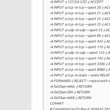
-A INPUT -s 127.0.0.1/32 -j ACCEPT
-A INPUT -p tcp -m tcp —sport 20 -j A
-A INPUT -p tcp -m tcp —sport 21 -j A
-A INPUT -p tcp -m tcp —sport 22 -j A
-A INPUT -p tcp -m tcp —sport 25 -j A
-A INPUT -p udp -m udp —sport 53 -j 
-A INPUT -p tcp -m tcp —sport 80 -j A
-A INPUT -p tcp -m tcp —sport 443 -j 
-A INPUT -p tcp -m tcp —sport 110 -j 
-A INPUT -p udp -m udp —sport 123 -j
-A INPUT -p tcp -m tcp —sport 143 -j 
-A INPUT -p tcp -m tcp —sport 3306 -j
-A INPUT -p tcp -m tcp —sport 8080 -j
-A INPUT -p tcp -m state —state RELA
-A FORWARD -j REJECT —reject-with i
-A fail2ban-MAIL -j RETURN
-A fail2ban-SSH -j RETURN
-A fail2ban-WEB -j RETURN
COMMIT
# Completed on Fri Nov 6 16:04:45 20