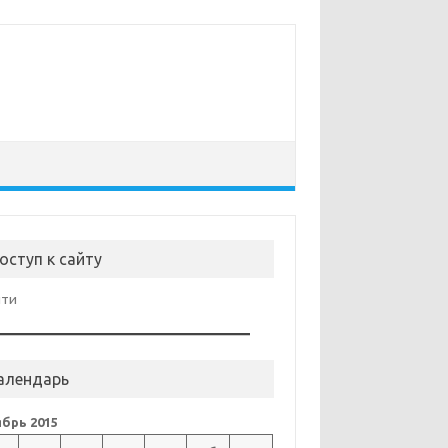
оступ к сайту
йти
алендарь
брь 2015