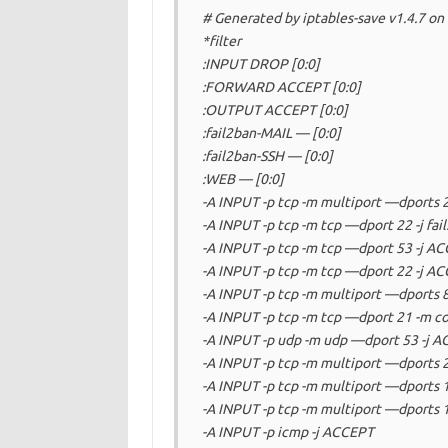
# Generated by iptables-save v1.4.7 on
*filter
:INPUT DROP [0:0]
:FORWARD ACCEPT [0:0]
:OUTPUT ACCEPT [0:0]
:fail2ban-MAIL — [0:0]
:fail2ban-SSH — [0:0]
:WEB — [0:0]
-A INPUT -p tcp -m multiport —dports 
-A INPUT -p tcp -m tcp —dport 22 -j fai
-A INPUT -p tcp -m tcp —dport 53 -j A
-A INPUT -p tcp -m tcp —dport 22 -j A
-A INPUT -p tcp -m multiport —dports 
-A INPUT -p tcp -m tcp —dport 21 -m 
-A INPUT -p udp -m udp —dport 53 -j 
-A INPUT -p tcp -m multiport —dports 
-A INPUT -p tcp -m multiport —dports 
-A INPUT -p tcp -m multiport —dports 
-A INPUT -p icmp -j ACCEPT