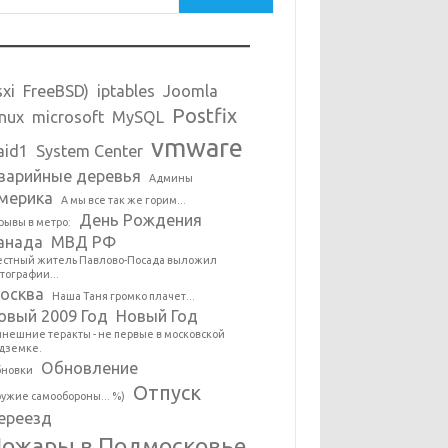
sxi
FreeBSD)
iptables
Joomla
Postfix
inux
microsoft
MySQL
vmware
aid1
System Center
варийные деревья
Админы
мерика
А мы все так же горим...
День Рождения
рывы в метро:
анада
МВД РФ
стный житель Павлово-Посада выложил
тографии...
осква
Наша Таня громко плачет...
овый 2009 Год
Новый Год
нешние теракты - не первые в московской
дземке.
Обновление
новки
Отпуск
ужие самообороны... %)
ереезд
ожары в Подмосковье