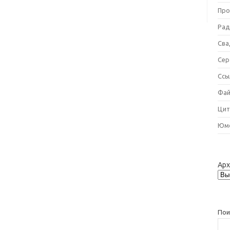
Про
Рад
Сва
Сер
Ссы
Фай
Цит
Юм
Ар
Пои