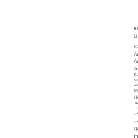
e
L
R
А
А
Вз
К
Ме
фо
М
Н
Ны
по
Об
Ор
П
П