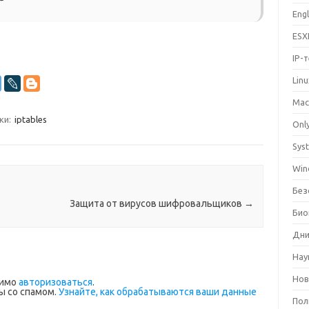
Eng
ESX
IP-
Lin
Mac
ки:
iptables
Only
Sys
Win
Без
Защита от вирусов шифровальщиков
→
Био
Дни
Нау
Нов
димо
авторизоваться
.
ы со спамом.
Узнайте, как обрабатываются ваши данные
Пол