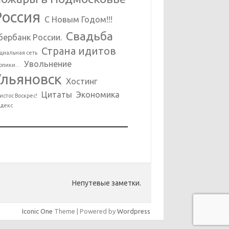
Россия
С Новым Годом!!!
Свадьба
бербанк России.
Страна идитов
циальная сеть
Увольнение
опики...
Ульяновск
Хостинг
Цитаты
Экономика
истос Воскрес!
декс
Непутевые заметки.
Iconic One
Theme | Powered by
Wordpress