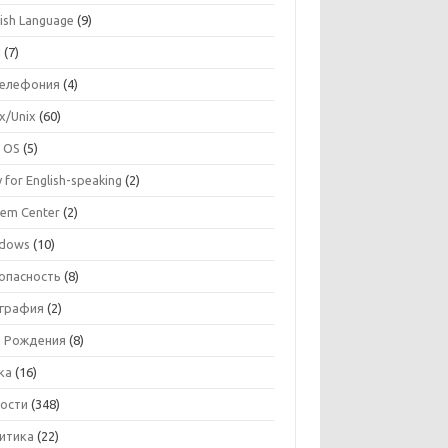
lish Language
(9)
I
(7)
телефония
(4)
ux/Unix
(60)
 OS
(5)
 for English-speaking
(2)
tem Center
(2)
dows
(10)
опасность
(8)
графия
(2)
 Рождения
(8)
ка
(16)
ости
(348)
итика
(22)