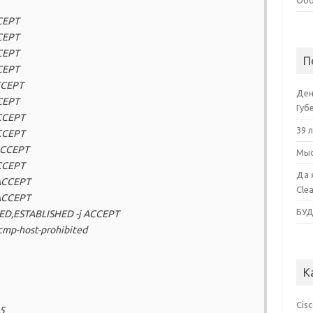
Обо
CCEPT
CCEPT
CCEPT
П
CCEPT
ACCEPT
Ден
CCEPT
Губ
ACCEPT
39 
ACCEPT
 ACCEPT
Мыс
ACCEPT
Да 
 ACCEPT
Cle
 ACCEPT
БУ
TED,ESTABLISHED -j ACCEPT
cmp-host-prohibited
К
Cis
15