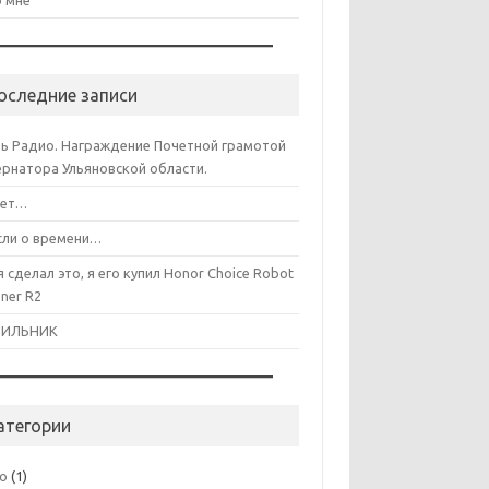
 мне
оследние записи
ь Радио. Награждение Почетной грамотой
ернатора Ульяновской области.
лет…
ли о времени…
я сделал это, я его купил Honor Choice Robot
aner R2
ДИЛЬНИК
атегории
co
(1)