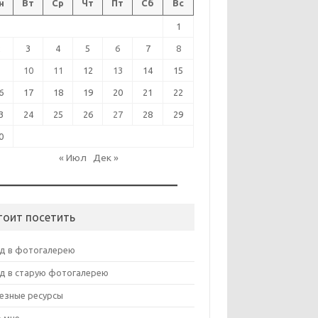
н
Вт
Ср
Чт
Пт
Сб
Вс
1
2
3
4
5
6
7
8
9
10
11
12
13
14
15
6
17
18
19
20
21
22
3
24
25
26
27
28
29
0
« Июл
Дек »
тоит посетить
д в фотогалерею
д в старую фотогалерею
езные ресурсы