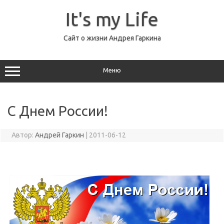
Перейти
к
It's my Life
содержимому
Сайт о жизни Андрея Гаркина
Меню
С Днем России!
Автор:
Андрей Гаркин
|
2011-06-12