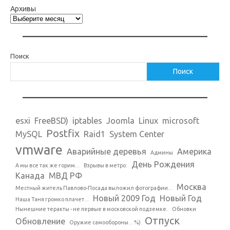
Архивы
Поиск
Поиск
esxi
FreeBSD)
iptables
Joomla
Linux
microsoft
Postfix
MySQL
Raid1
System Center
vmware
Аварийные деревья
Америка
Админы
День Рождения
А мы все так же горим...
Взрывы в метро:
Канада
МВД РФ
Москва
Местный житель Павлово-Посада выложил фотографии...
Новый 2009 Год
Новый Год
Наша Таня громко плачет...
Нынешние теракты - не первые в московской подземке.
Обновки
Отпуск
Обновление
Оружие самообороны... %)