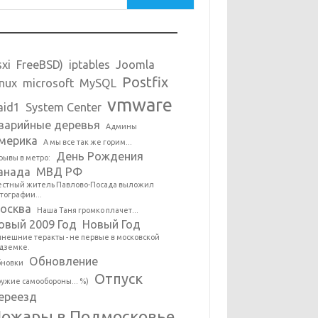
sxi
FreeBSD)
iptables
Joomla
Postfix
inux
microsoft
MySQL
vmware
aid1
System Center
варийные деревья
Админы
мерика
А мы все так же горим...
День Рождения
рывы в метро:
анада
МВД РФ
стный житель Павлово-Посада выложил
тографии...
осква
Наша Таня громко плачет...
овый 2009 Год
Новый Год
нешние теракты - не первые в московской
дземке.
Обновление
новки
Отпуск
ужие самообороны... %)
ереезд
ожары в Подмосковье