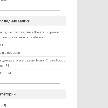
 мне
оследние записи
ь Радио. Награждение Почетной грамотой
ернатора Ульяновской области.
лет…
ли о времени…
я сделал это, я его купил Honor Choice Robot
aner R2
ДИЛЬНИК
атегории
co
(1)