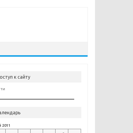
оступ к сайту
йти
алендарь
 2011