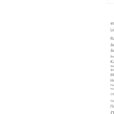
e
L
R
А
А
Вз
К
Ме
фо
М
Н
Ны
по
Об
Ор
П
П