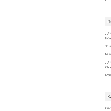
Обо
П
Ден
Губ
39 
Мыс
Да 
Cle
БУ
К
Cis