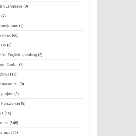
lish Language
(9)
I
(7)
телефония
(4)
ux/Unix
(60)
 OS
(5)
 for English-speaking
(2)
tem Center
(2)
dows
(10)
опасность
(8)
графия
(2)
 Рождения
(8)
ка
(16)
ости
(348)
итика
(22)