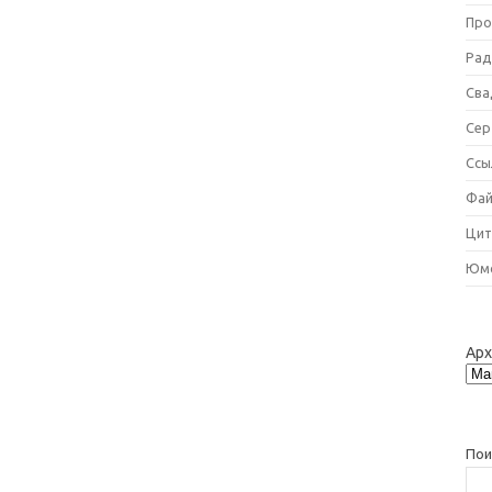
Про
Рад
Сва
Сер
Ссы
Фай
Цит
Юм
Ар
Пои