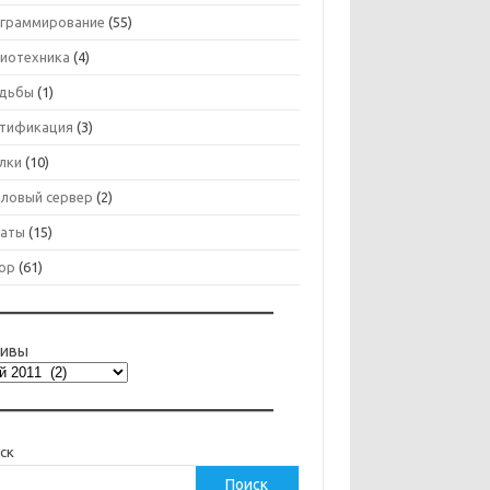
граммирование
(55)
иотехника
(4)
дьбы
(1)
тификация
(3)
лки
(10)
ловый сервер
(2)
аты
(15)
ор
(61)
хивы
ск
Поиск