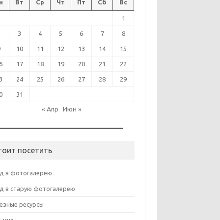
н
Вт
Ср
Чт
Пт
Сб
Вс
1
2
3
4
5
6
7
8
9
10
11
12
13
14
15
6
17
18
19
20
21
22
3
24
25
26
27
28
29
0
31
« Апр
Июн »
тоит посетить
д в фотогалерею
д в старую фотогалерею
езные ресурсы