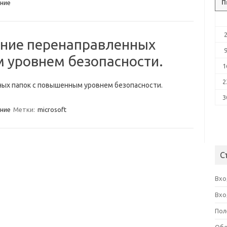
П
ние
ание перенаправленных
 уровнем безопасности.
1
2
ых папок c повышенным уровнем безопасности.
3
ние
Метки:
microsoft
С
Вхо
Вхо
Пол