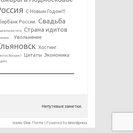
Россия
С Новым Годом!!!
Свадьба
бербанк России.
Страна идитов
циальная сеть
Увольнение
опики...
Ульяновск
Хостинг
Цитаты
Экономика
истос Воскрес!
декс
Непутевые заметки.
Iconic One
Theme | Powered by
Wordpress