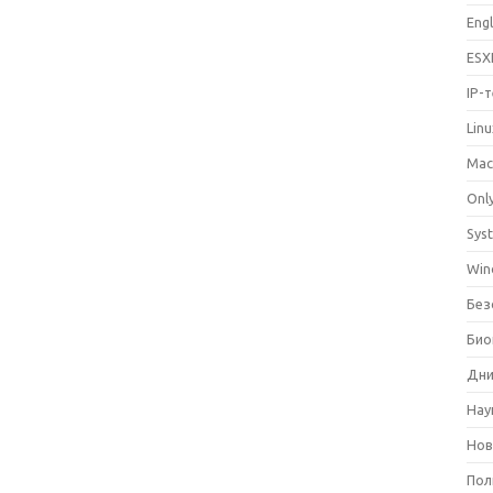
Eng
ESX
IP-
Lin
Mac
Only
Sys
Win
Без
Био
Дни
Нау
Нов
Пол