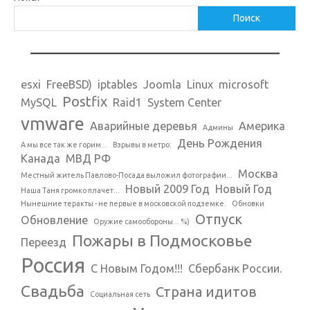
Поиск
esxi
FreeBSD)
iptables
Joomla
Linux
microsoft
Postfix
MySQL
Raid1
System Center
vmware
Аварийные деревья
Америка
Админы
День Рождения
А мы все так же горим...
Взрывы в метро:
Канада
МВД РФ
Москва
Местный житель Павлово-Посада выложил фотографии...
Новый 2009 Год
Новый Год
Наша Таня громко плачет...
Нынешние теракты - не первые в московской подземке.
Обновки
Отпуск
Обновление
Оружие самообороны... %)
Пожары в Подмосковье
Переезд
Россия
С Новым Годом!!!
Сбербанк России.
Свадьба
Страна идитов
Социальная сеть