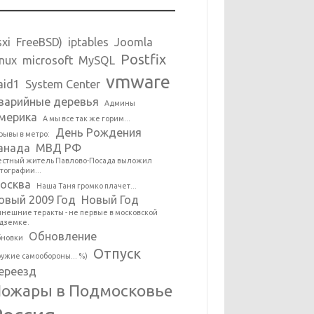
sxi
FreeBSD)
iptables
Joomla
Postfix
inux
microsoft
MySQL
vmware
aid1
System Center
варийные деревья
Админы
мерика
А мы все так же горим...
День Рождения
рывы в метро:
анада
МВД РФ
стный житель Павлово-Посада выложил
тографии...
осква
Наша Таня громко плачет...
овый 2009 Год
Новый Год
нешние теракты - не первые в московской
дземке.
Обновление
новки
Отпуск
ужие самообороны... %)
ереезд
ожары в Подмосковье