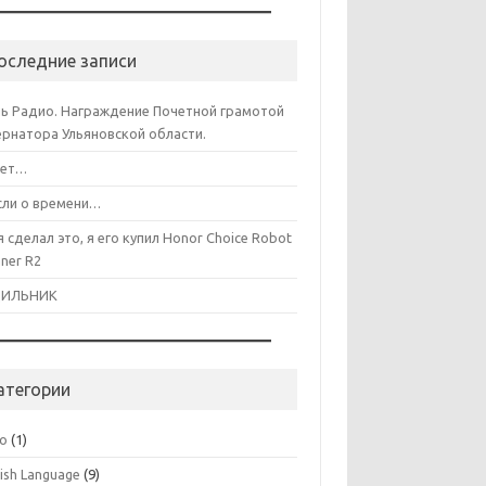
оследние записи
ь Радио. Награждение Почетной грамотой
ернатора Ульяновской области.
лет…
ли о времени…
я сделал это, я его купил Honor Choice Robot
aner R2
ДИЛЬНИК
атегории
co
(1)
lish Language
(9)