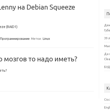
enny на Debian Squeeze
П
Ден
eze (RAID1)
Губ
39 
Программирование
Метки:
Linux
Мыс
Да 
о мозгов то надо иметь?
Cle
БУ
еть?
К
Cis
Eng