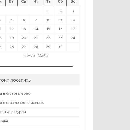
н
Вт
Ср
Чт
Пт
Сб
Вс
1
2
3
4
5
6
7
8
9
10
1
12
13
14
15
16
17
8
19
20
21
22
23
24
5
26
27
28
29
30
« Мар
Май »
тоит посетить
д в фотогалерею
д в старую фотогалерею
езные ресурсы
 мне