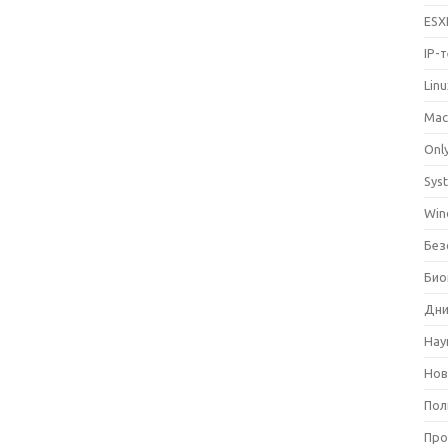
ESX
IP-
Lin
Mac
Only
Sys
Win
Без
Био
Дни
Нау
Нов
Пол
Про