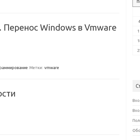
П
… Перенос Windows в Vmware
1
1
2
раммирование
Метки:
vmware
С
ости
Вхо
Вхо
Пол
Обо