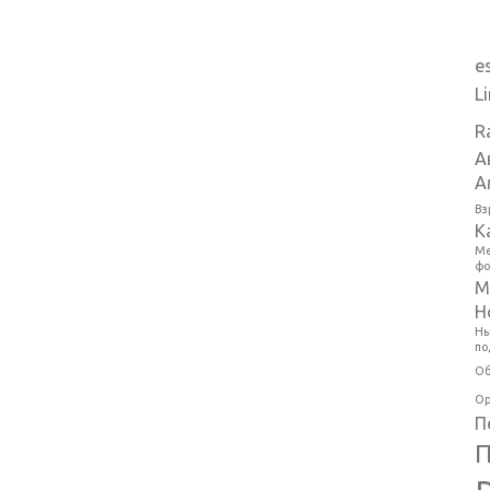
e
L
R
А
А
Вз
К
Ме
фо
М
Н
Ны
по
Об
Ор
П
П