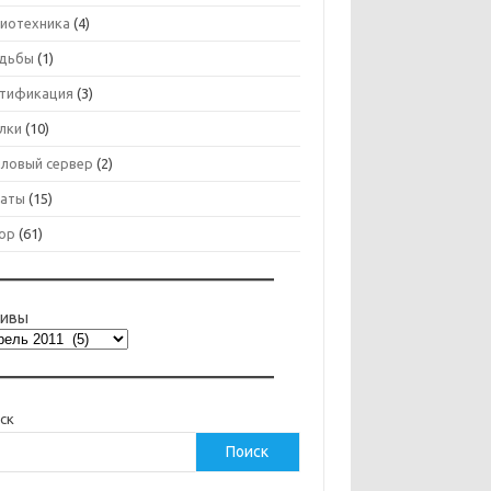
иотехника
(4)
дьбы
(1)
тификация
(3)
лки
(10)
ловый сервер
(2)
аты
(15)
ор
(61)
хивы
ск
Поиск