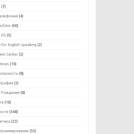
I
(7)
телефония
(4)
ux/Unix
(60)
 OS
(5)
 for English-speaking
(2)
tem Center
(2)
dows
(10)
опасность
(8)
графия
(2)
 Рождения
(8)
ка
(16)
ости
(348)
итика
(22)
граммирование
(55)