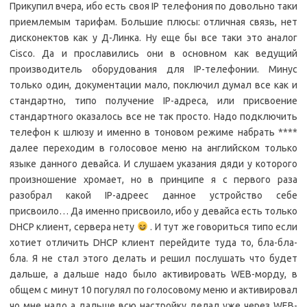
Прикупил вчера, ибо есть своя IP телефония по довольно таки
приемлемым тарифам. Большие плюсы: отличная связь, нет
дисконектов как у Д-Линка. Ну еще бы все таки это аналог
Cisco. Да и прославились они в основном как ведущий
производитель оборудования для IP-телефонии. Минус
только один, документации мало, поключил думал все как и
стандартно, типо получение IP-адреса, или присвоение
стандартного оказалось все не так просто. Надо подключить
телефон к шлюзу и именно в тоновом режиме набрать ****
далее переходим в голосовое меню на английском только
языке данного девайса. И слушаем указания дяди у которого
произношение хромает, но в принципе я с первого раза
разобрал какой IP-адреес данное устройство себе
присвоило… Да именно присвоило, ибо у девайса есть только
DHCP клиент, сервера нету
. И тут же говориться типо если
хотиет отличить DHCP клиент перейдите туда то, бла-бла-
бла. Я не стал этого делать и решил послушать что будет
дальше, а дальше надо было активировать WEB-морду, в
общем с минут 10 погулял по голосовому меню и активировал
чо мне надо а дальше всю настройку делал уже через WEB-