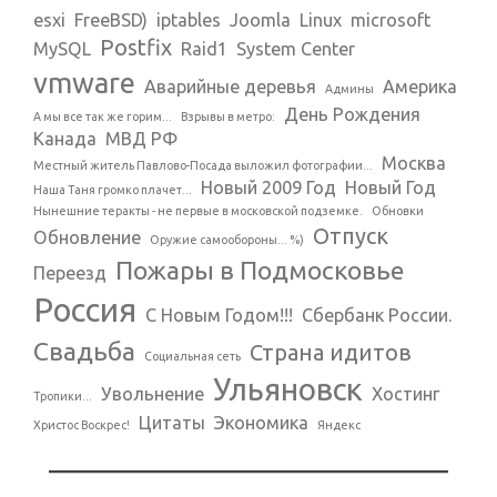
esxi
FreeBSD)
iptables
Joomla
Linux
microsoft
Postfix
MySQL
Raid1
System Center
vmware
Аварийные деревья
Америка
Админы
День Рождения
А мы все так же горим...
Взрывы в метро:
Канада
МВД РФ
Москва
Местный житель Павлово-Посада выложил фотографии...
Новый 2009 Год
Новый Год
Наша Таня громко плачет...
Нынешние теракты - не первые в московской подземке.
Обновки
Отпуск
Обновление
Оружие самообороны... %)
Пожары в Подмосковье
Переезд
Россия
С Новым Годом!!!
Сбербанк России.
Свадьба
Страна идитов
Социальная сеть
Ульяновск
Увольнение
Хостинг
Тропики...
Цитаты
Экономика
Христос Воскрес!
Яндекс