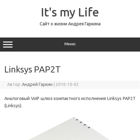
Перейти
к
It's my Life
содержимому
Сайт о жизни Андрея Гаркина
Меню
Linksys PAP2T
Автор:
Андрей Гаркин
|
2010-10-02
Аналоговый VoIP шлюз компактного исполнения Linksys PAP2T
(Linksys).