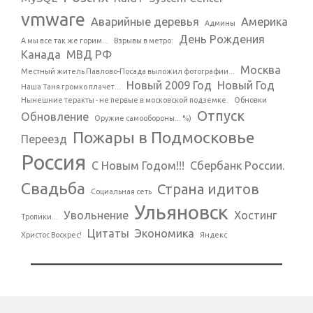
vmware
Аварийные деревья
Америка
Админы
День Рождения
А мы все так же горим...
Взрывы в метро:
Канада
МВД РФ
Москва
Местный житель Павлово-Посада выложил фотографии...
Новый 2009 Год
Новый Год
Наша Таня громко плачет...
Нынешние теракты - не первые в московской подземке.
Обновки
Отпуск
Обновление
Оружие самообороны... %)
Пожары в Подмосковье
Переезд
Россия
С Новым Годом!!!
Сбербанк России.
Свадьба
Страна идитов
Социальная сеть
Ульяновск
Увольнение
Хостинг
Тропики...
Цитаты
Экономика
Христос Воскрес!
Яндекс