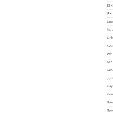
ESX
IP-
Lin
Mac
Only
Sys
Win
Без
Био
Дни
Нау
Нов
Пол
Про