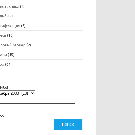
иотехника
(4)
дьбы
(1)
тификация
(3)
лки
(10)
ловый сервер
(2)
аты
(15)
ор
(61)
хивы
ск
Поиск