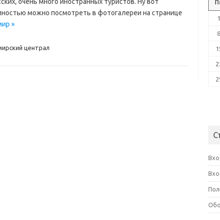
сских, очень много иностранных туристов. Ну вот
П
ностью можно посмотреть в фотогалереи на странице
мир »
ирский централ
1
2
2
С
Вхо
Вхо
Пол
Обо