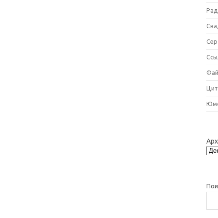
Рад
Сва
Сер
Ссы
Фай
Цит
Юм
Ар
Пои