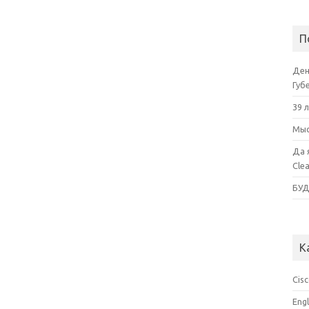
П
Ден
Губ
39 
Мыс
Да 
Cle
БУ
К
Cis
Eng