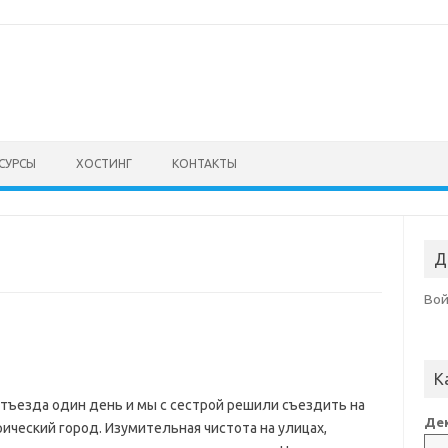
СУРСЫ
ХОСТИНГ
КОНТАКТЫ
Д
Во
К
 отъезда один день и мы с сестрой решили съездить на
Дек
ический город. Изумительная чистота на улицах,