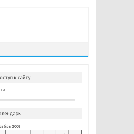
оступ к сайту
йти
алендарь
абрь 2008