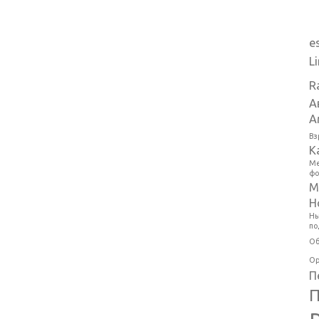
e
L
R
А
А
Вз
К
Ме
фо
М
Н
Ны
по
Об
Ор
П
П