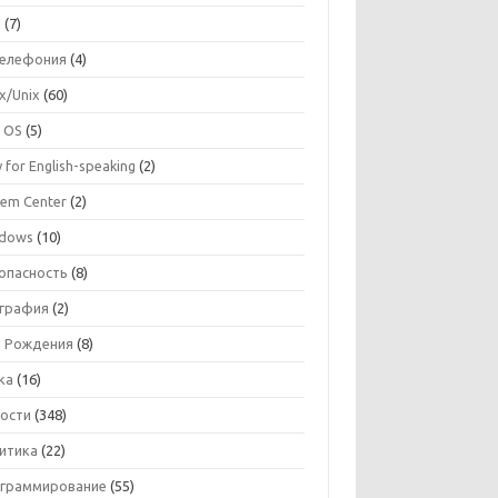
I
(7)
телефония
(4)
ux/Unix
(60)
 OS
(5)
 for English-speaking
(2)
tem Center
(2)
dows
(10)
опасность
(8)
графия
(2)
 Рождения
(8)
ка
(16)
ости
(348)
итика
(22)
граммирование
(55)