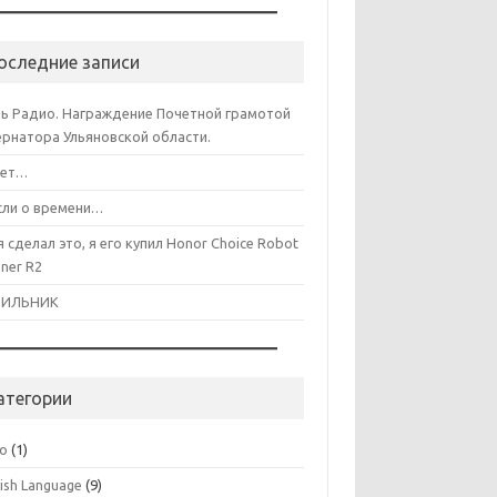
оследние записи
ь Радио. Награждение Почетной грамотой
ернатора Ульяновской области.
лет…
ли о времени…
я сделал это, я его купил Honor Choice Robot
aner R2
ДИЛЬНИК
атегории
co
(1)
lish Language
(9)