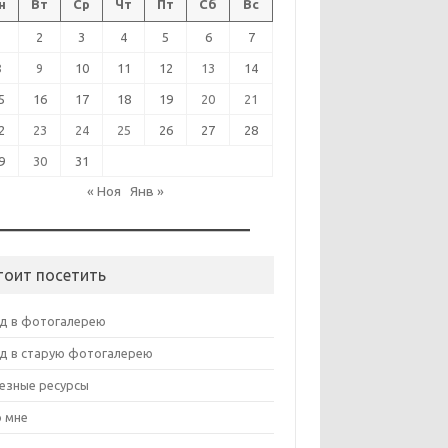
н
Вт
Ср
Чт
Пт
Сб
Вс
1
2
3
4
5
6
7
8
9
10
11
12
13
14
5
16
17
18
19
20
21
2
23
24
25
26
27
28
9
30
31
« Ноя
Янв »
тоит посетить
д в фотогалерею
д в старую фотогалерею
езные ресурсы
 мне