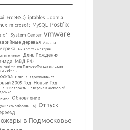
sxi
FreeBSD)
iptables
Joomla
Postfix
inux
microsoft
MySQL
vmware
aid1
System Center
варийные деревья
Админы
мерика
А мы все так же горим...
День Рождения
рывы в метро:
анада
МВД РФ
стный житель Павлово-Посада выложил
тографии...
осква
Наша Таня громко плачет...
овый 2009 Год
Новый Год
нешние теракты - не первые в московской
дземке.
Обновление
новки
Отпуск
ужие самообороны... %)
ереезд
ожары в Подмосковье