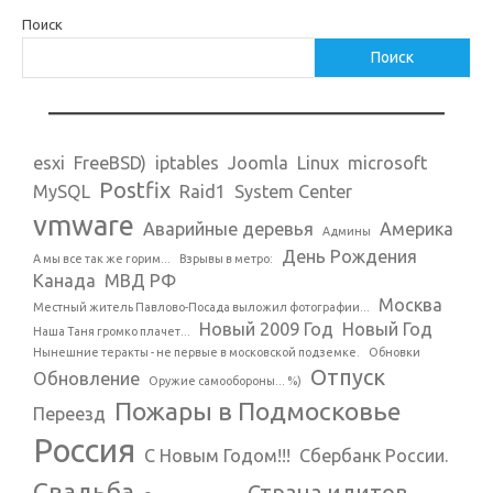
Поиск
Поиск
esxi
FreeBSD)
iptables
Joomla
Linux
microsoft
Postfix
MySQL
Raid1
System Center
vmware
Аварийные деревья
Америка
Админы
День Рождения
А мы все так же горим...
Взрывы в метро:
Канада
МВД РФ
Москва
Местный житель Павлово-Посада выложил фотографии...
Новый 2009 Год
Новый Год
Наша Таня громко плачет...
Нынешние теракты - не первые в московской подземке.
Обновки
Отпуск
Обновление
Оружие самообороны... %)
Пожары в Подмосковье
Переезд
Россия
С Новым Годом!!!
Сбербанк России.
Свадьба
Страна идитов