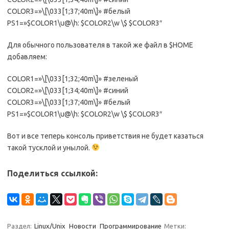
COLOR3=»\[\033[1;37;40m\]» #белый
PS1=»$COLOR1\u@\h: $COLOR2\w \$ $COLOR3″
Для обычного пользователя в такой же файл в $HOME
добавляем:
COLOR1=»\[\033[1;32;40m\]» #зеленый
COLOR2=»\[\033[1;34;40m\]» #синий
COLOR3=»\[\033[1;37;40m\]» #белый
PS1=»$COLOR1\u@\h: $COLOR2\w \$ $COLOR3″
Вот и все теперь консоль приветствия не будет казаться
такой тусклой и унылой.
Поделиться ссылкой:
Раздел:
Linux/Unix
Новости
Программирование
Метки: