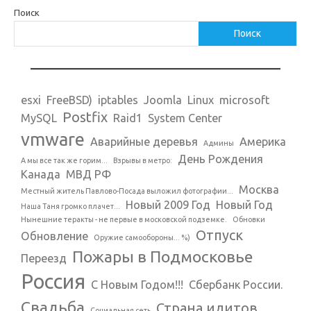
Поиск
Поиск
esxi
FreeBSD)
iptables
Joomla
Linux
microsoft
Postfix
MySQL
Raid1
System Center
vmware
Аварийные деревья
Америка
Админы
День Рождения
А мы все так же горим...
Взрывы в метро:
Канада
МВД РФ
Москва
Местный житель Павлово-Посада выложил фотографии...
Новый 2009 Год
Новый Год
Наша Таня громко плачет...
Нынешние теракты - не первые в московской подземке.
Обновки
Отпуск
Обновление
Оружие самообороны... %)
Пожары в Подмосковье
Переезд
Россия
С Новым Годом!!!
Сбербанк России.
Свадьба
Страна идитов
Социальная сеть