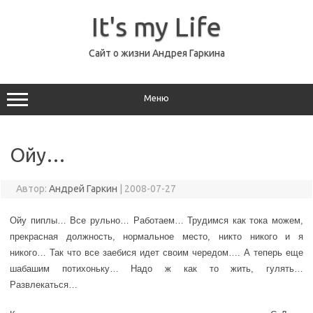
Перейти
к
It's my Life
содержимому
Сайт о жизни Андрея Гаркина
Меню
Ойу…
Автор:
Андрей Гаркин
|
2008-07-27
Ойу пиплы… Все рульно… Работаем… Трудимся как тока можем,
прекрасная должность, нормальное место, никто никого и я
никого… Так что все заебися идет своим чередом…. А теперь еще
шабашим потихоньку… Надо ж как то жить, гулять…
Развлекаться…