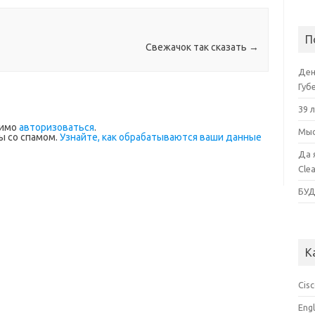
П
Свежачок так сказать
→
Ден
Губ
39 
димо
авторизоваться
.
Мыс
ы со спамом.
Узнайте, как обрабатываются ваши данные
Да 
Cle
БУ
К
Cis
Eng