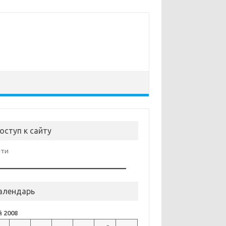
оступ к сайту
йти
алендарь
 2008