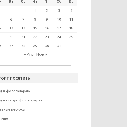
н
Вт
Ср
Чт
Пт
Сб
Вс
1
2
3
4
5
6
7
8
9
10
11
2
13
14
15
16
17
18
9
20
21
22
23
24
25
6
27
28
29
30
31
« Апр
Июн »
тоит посетить
д в фотогалерею
д в старую фотогалерею
езные ресурсы
 мне