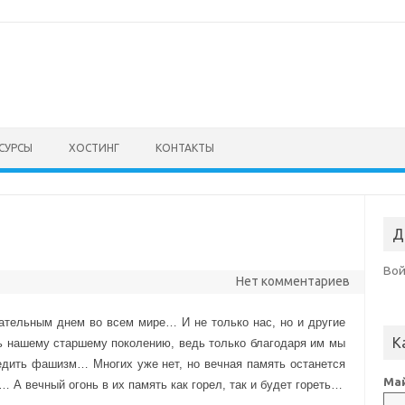
СУРСЫ
ХОСТИНГ
КОНТАКТЫ
Д
Во
Нет комментариев
ательным днем во всем мире… И не только нас, но и другие
К
ь нашему старшему поколению, ведь только благодаря им мы
едить фашизм… Многих уже нет, но вечная память останется
Май
… А вечный огонь в их память как горел, так и будет гореть…