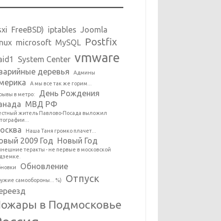
sxi
FreeBSD)
iptables
Joomla
Postfix
inux
microsoft
MySQL
vmware
aid1
System Center
варийные деревья
Админы
мерика
А мы все так же горим...
День Рождения
рывы в метро:
анада
МВД РФ
стный житель Павлово-Посада выложил
тографии...
осква
Наша Таня громко плачет...
овый 2009 Год
Новый Год
нешние теракты - не первые в московской
дземке.
Обновление
новки
Отпуск
ужие самообороны... %)
ереезд
ожары в Подмосковье