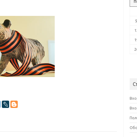
П
1
1
2
С
Вхо
Вхо
Пол
Обо