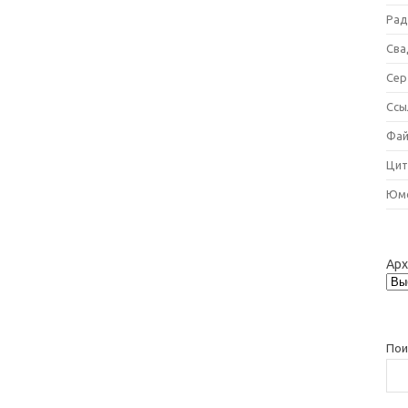
Рад
Сва
Сер
Ссы
Фай
Цит
Юм
Ар
Пои