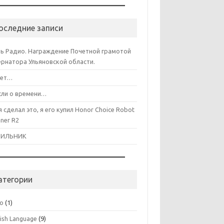
оследние записи
ь Радио. Награждение Почетной грамотой
ернатора Ульяновской области.
лет…
ли о времени…
я сделал это, я его купил Honor Choice Robot
aner R2
ДИЛЬНИК
атегории
co
(1)
lish Language
(9)