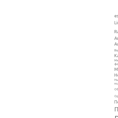
e
L
R
А
А
Вз
К
Ме
фо
М
Н
Ны
по
Об
Ор
П
П