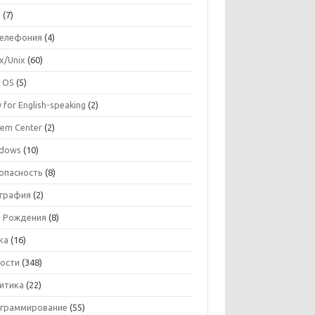
I
(7)
телефония
(4)
ux/Unix
(60)
 OS
(5)
 for English-speaking
(2)
tem Center
(2)
dows
(10)
опасность
(8)
графия
(2)
 Рождения
(8)
ка
(16)
ости
(348)
итика
(22)
граммирование
(55)