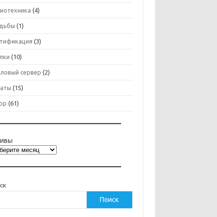
иотехника
(4)
дьбы
(1)
тификация
(3)
лки
(10)
ловый сервер
(2)
аты
(15)
ор
(61)
хивы
ск
Поиск