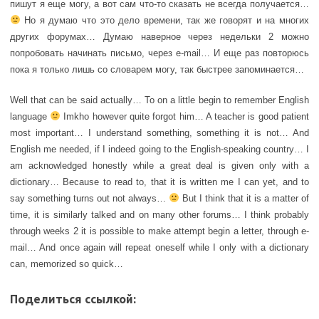
пишут я еще могу, а вот сам что-то сказать не всегда получается…
Но я думаю что это дело времени, так же говорят и на многих
других форумах… Думаю наверное через недельки 2 можно
попробовать начинать письмо, через e-mail… И еще раз повторюсь
пока я только лишь со словарем могу, так быстрее запоминается…
Well that can be said actually… To on a little begin to remember English
language
Imkho however quite forgot him… A teacher is good patient
most important… I understand something, something it is not… And
English me needed, if I indeed going to the English-speaking country… I
am acknowledged honestly while a great deal is given only with a
dictionary… Because to read to, that it is written me I can yet, and to
say something turns out not always…
But I think that it is a matter of
time, it is similarly talked and on many other forums… I think probably
through weeks 2 it is possible to make attempt begin a letter, through e-
mail… And once again will repeat oneself while I only with a dictionary
can, memorized so quick…
Поделиться ссылкой: