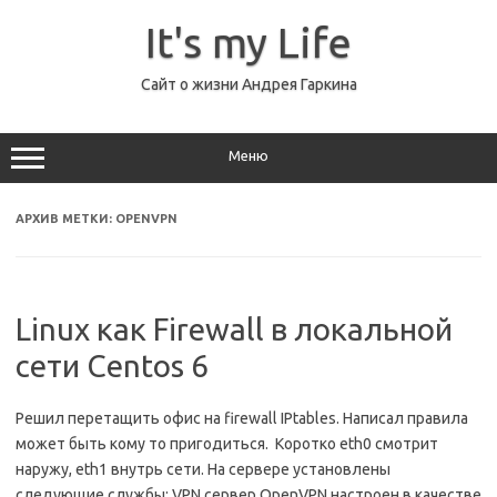
Перейти
к
It's my Life
содержимому
Сайт о жизни Андрея Гаркина
Меню
АРХИВ МЕТКИ:
OPENVPN
Linux как Firewall в локальной
сети Centos 6
Решил перетащить офис на firewall IPtables. Написал правила
может быть кому то пригодиться. Коротко eth0 смотрит
наружу, eth1 внутрь сети. На сервере установлены
следующие службы: VPN сервер OpenVPN настроен в качестве