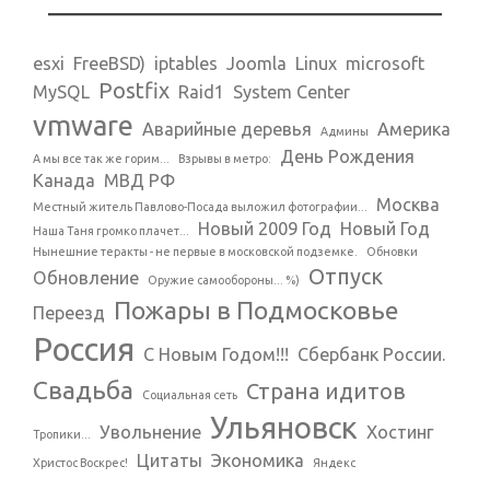
esxi
FreeBSD)
iptables
Joomla
Linux
microsoft
Postfix
MySQL
Raid1
System Center
vmware
Аварийные деревья
Америка
Админы
День Рождения
А мы все так же горим...
Взрывы в метро:
Канада
МВД РФ
Москва
Местный житель Павлово-Посада выложил фотографии...
Новый 2009 Год
Новый Год
Наша Таня громко плачет...
Нынешние теракты - не первые в московской подземке.
Обновки
Отпуск
Обновление
Оружие самообороны... %)
Пожары в Подмосковье
Переезд
Россия
С Новым Годом!!!
Сбербанк России.
Свадьба
Страна идитов
Социальная сеть
Ульяновск
Увольнение
Хостинг
Тропики...
Цитаты
Экономика
Христос Воскрес!
Яндекс