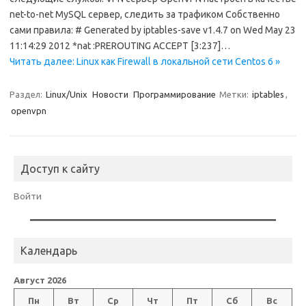
net-to-net MySQL сервер, следить за трафиком Собственно
сами правила: # Generated by iptables-save v1.4.7 on Wed May 23
11:14:29 2012 *nat :PREROUTING ACCEPT [3:237]…
Читать далее: Linux как Firewall в локальной сети Centos 6 »
Раздел:
Linux/Unix
Новости
Программирование
Метки:
iptables
,
openvpn
Доступ к сайту
Войти
Календарь
Август 2026
Пн
Вт
Ср
Чт
Пт
Сб
Вс