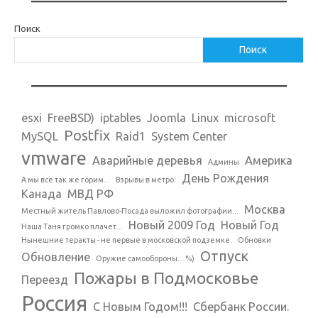
Поиск
Поиск
esxi
FreeBSD)
iptables
Joomla
Linux
microsoft
Postfix
MySQL
Raid1
System Center
vmware
Аварийные деревья
Америка
Админы
День Рождения
А мы все так же горим...
Взрывы в метро:
Канада
МВД РФ
Москва
Местный житель Павлово-Посада выложил фотографии...
Новый 2009 Год
Новый Год
Наша Таня громко плачет...
Нынешние теракты - не первые в московской подземке.
Обновки
Отпуск
Обновление
Оружие самообороны... %)
Пожары в Подмосковье
Переезд
Россия
С Новым Годом!!!
Сбербанк России.