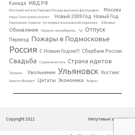
Канада
МВД РФ
Москва
Местный житель Павлово-Посада выложил фотографии...
Новый 2009 Год
Новый Год
Наша Таня громко плачет...
Нынешние теракты - не первые в московской подземке.
Обновки
Отпуск
Обновление
Оружие самообороны... %)
Пожары в Подмосковье
Переезд
Россия
С Новым Годом!!!
Сбербанк России.
Свадьба
Страна идитов
Социальная сеть
Ульяновск
Увольнение
Хостинг
Тропики...
Цитаты
Экономика
Христос Воскрес!
Яндекс
Copyright 2022
Непутевые заметки.