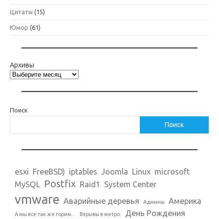
Цитаты
(15)
Юмор
(61)
Архивы
Поиск
Поиск
esxi
FreeBSD)
iptables
Joomla
Linux
microsoft
Postfix
MySQL
Raid1
System Center
vmware
Аварийные деревья
Америка
Админы
День Рождения
А мы все так же горим...
Взрывы в метро: