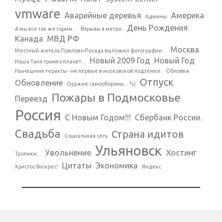
vmware
Аварийные деревья
Америка
Админы
День Рождения
А мы все так же горим...
Взрывы в метро:
Канада
МВД РФ
Москва
Местный житель Павлово-Посада выложил фотографии...
Новый 2009 Год
Новый Год
Наша Таня громко плачет...
Нынешние теракты - не первые в московской подземке.
Обновки
Отпуск
Обновление
Оружие самообороны... %)
Пожары в Подмосковье
Переезд
Россия
С Новым Годом!!!
Сбербанк России.
Свадьба
Страна идитов
Социальная сеть
Ульяновск
Увольнение
Хостинг
Тропики...
Цитаты
Экономика
Христос Воскрес!
Яндекс