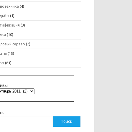
иотехника
(4)
дьбы
(1)
тификация
(3)
лки
(10)
ловый сервер
(2)
аты
(15)
ор
(61)
хивы
ск
Поиск