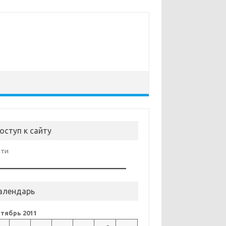
оступ к сайту
йти
алендарь
тябрь 2011