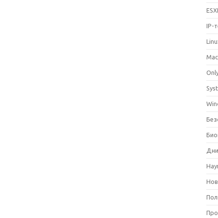
ESX
IP-
Lin
Mac
Only
Sys
Win
Без
Био
Дни
Нау
Нов
Пол
Про