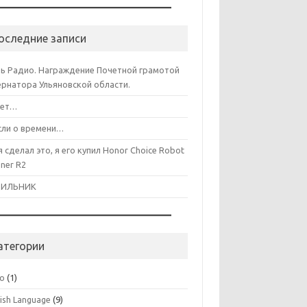
оследние записи
ь Радио. Награждение Почетной грамотой
ернатора Ульяновской области.
лет…
ли о времени…
я сделал это, я его купил Honor Choice Robot
aner R2
ДИЛЬНИК
атегории
co
(1)
lish Language
(9)