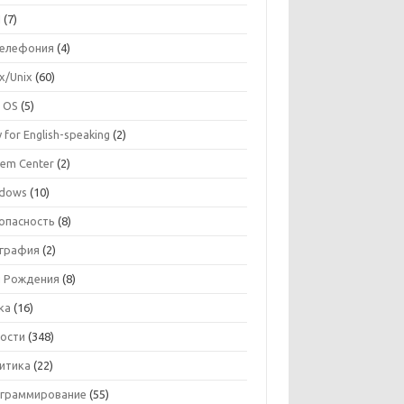
I
(7)
телефония
(4)
ux/Unix
(60)
 OS
(5)
 for English-speaking
(2)
tem Center
(2)
dows
(10)
опасность
(8)
графия
(2)
 Рождения
(8)
ка
(16)
ости
(348)
итика
(22)
граммирование
(55)