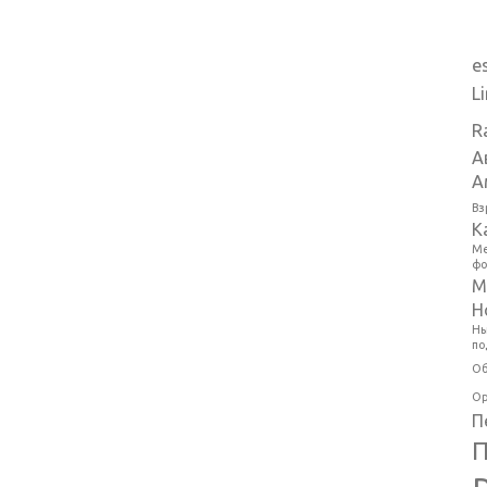
e
L
R
А
А
Вз
К
Ме
фо
М
Н
Ны
по
Об
Ор
П
П