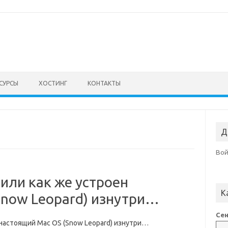
СУРСЫ
ХОСТИНГ
КОНТАКТЫ
Д
Во
или как же устроен
К
Snow Leopard) изнутри…
Сен
 настоящий Mac OS (Snow Leopard) изнутри…