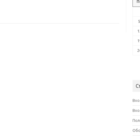
П
1
1
2
С
Вхо
Вхо
Пол
Обо