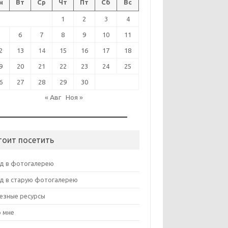
н
Вт
Ср
Чт
Пт
Сб
Вс
1
2
3
4
5
6
7
8
9
10
11
2
13
14
15
16
17
18
9
20
21
22
23
24
25
6
27
28
29
30
« Авг
Ноя »
тоит посетить
д в фотогалерею
д в старую фотогалерею
езные ресурсы
 мне