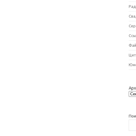
Рад
Сва
Сер
Ссы
Фай
Цит
Юм
Ар
Пои