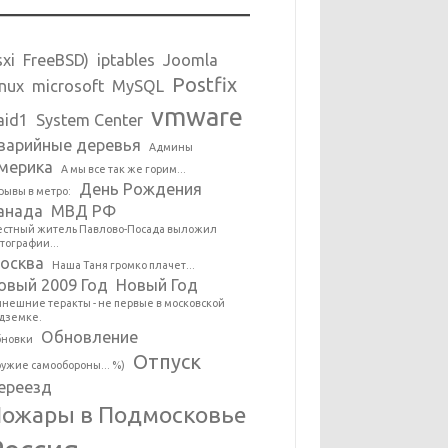
sxi
FreeBSD)
iptables
Joomla
Postfix
inux
microsoft
MySQL
vmware
aid1
System Center
варийные деревья
Админы
мерика
А мы все так же горим...
День Рождения
рывы в метро:
анада
МВД РФ
стный житель Павлово-Посада выложил
тографии...
осква
Наша Таня громко плачет...
овый 2009 Год
Новый Год
нешние теракты - не первые в московской
дземке.
Обновление
новки
Отпуск
ужие самообороны... %)
ереезд
ожары в Подмосковье