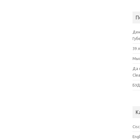
П
Ден
Губ
39 
Мыс
Да 
Cle
БУ
К
Cis
Eng