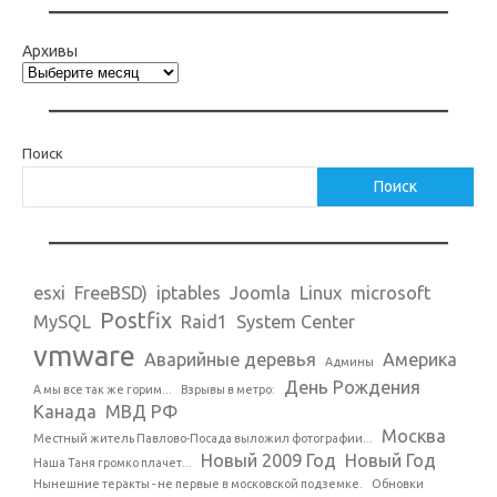
Архивы
Поиск
Поиск
esxi
FreeBSD)
iptables
Joomla
Linux
microsoft
Postfix
MySQL
Raid1
System Center
vmware
Аварийные деревья
Америка
Админы
День Рождения
А мы все так же горим...
Взрывы в метро:
Канада
МВД РФ
Москва
Местный житель Павлово-Посада выложил фотографии...
Новый 2009 Год
Новый Год
Наша Таня громко плачет...
Нынешние теракты - не первые в московской подземке.
Обновки