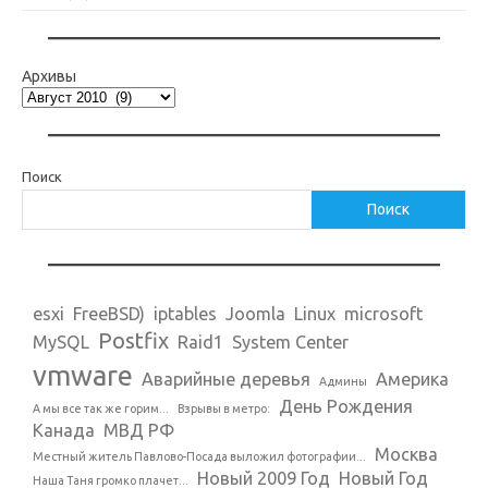
Архивы
Поиск
Поиск
esxi
FreeBSD)
iptables
Joomla
Linux
microsoft
Postfix
MySQL
Raid1
System Center
vmware
Аварийные деревья
Америка
Админы
День Рождения
А мы все так же горим...
Взрывы в метро:
Канада
МВД РФ
Москва
Местный житель Павлово-Посада выложил фотографии...
Новый 2009 Год
Новый Год
Наша Таня громко плачет...