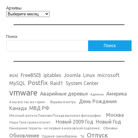
Архивы
Поиск
Поиск
esxi
FreeBSD)
iptables
Joomla
Linux
microsoft
Postfix
MySQL
Raid1
System Center
vmware
Аварийные деревья
Америка
Админы
День Рождения
А мы все так же горим...
Взрывы в метро:
Канада
МВД РФ
Москва
Местный житель Павлово-Посада выложил фотографии...
Новый 2009 Год
Новый Год
Наша Таня громко плачет...
Нынешние теракты - не первые в московской подземке.
Обновки
Отпуск
Обновление
Оружие самообороны... %)