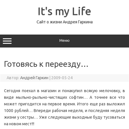
Перейти
к
It's my Life
содержимому
Сайт о жизни Андрея Гаркина
Меню
Готовясь к переезду…
Автор:
Андрей Гаркин
|
2009-05-24
Сегодня поехал в магазин и понакупил всякую мелочовку, в
виде мыльно-рыльно-чистящих софтин… А точнее все что
может пригодится на первое время. Итого еще раз выложил
1000 рублей… Впереди рабочая неделя, и последняя неделя
жизни у сестры… Уже следующие выходные буду тусоваться
на новом мест!!!