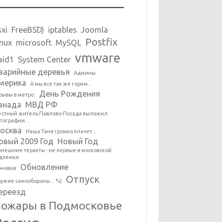
sxi
FreeBSD)
iptables
Joomla
Postfix
inux
microsoft
MySQL
vmware
aid1
System Center
варийные деревья
Админы
мерика
А мы все так же горим...
День Рождения
рывы в метро:
анада
МВД РФ
стный житель Павлово-Посада выложил
тографии...
осква
Наша Таня громко плачет...
овый 2009 Год
Новый Год
нешние теракты - не первые в московской
дземке.
Обновление
новки
Отпуск
ужие самообороны... %)
ереезд
ожары в Подмосковье