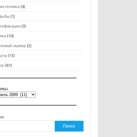
иотехника
(4)
дьбы
(1)
тификация
(3)
лки
(10)
ловый сервер
(2)
аты
(15)
ор
(61)
хивы
ск
Поиск