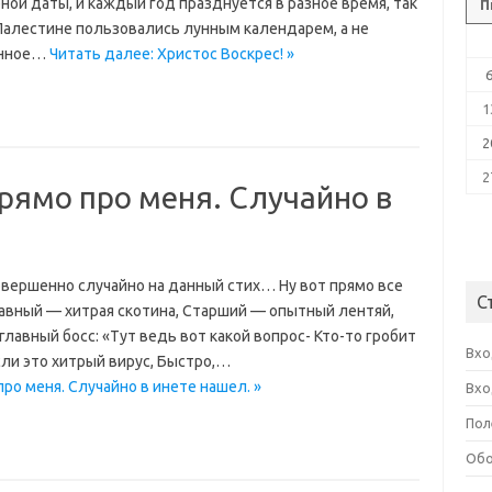
ой даты, и каждый год празднуется в разное время, так
П
 Палестине пользовались лунным календарем, а не
енное…
Читать далее: Христос Воскрес! »
1
2
2
рямо про меня. Случайно в
совершенно случайно на данный стих… Ну вот прямо все
С
авный — хитрая скотина, Старший — опытный лентяй,
авный босс: «Тут ведь вот какой вопрос- Кто-то гробит
Вхо
сли это хитрый вирус, Быстро,…
ро меня. Случайно в инете нашел. »
Вхо
Пол
Обо