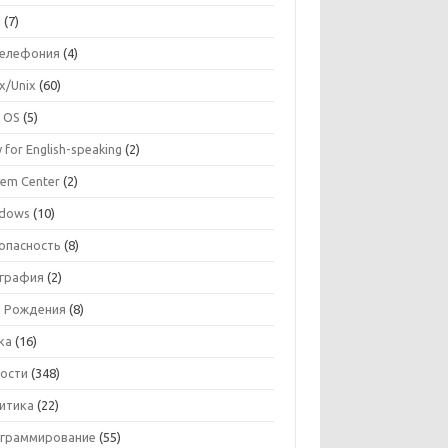
I
(7)
телефония
(4)
ux/Unix
(60)
 OS
(5)
 for English-speaking
(2)
tem Center
(2)
dows
(10)
опасность
(8)
графия
(2)
 Рождения
(8)
ка
(16)
ости
(348)
итика
(22)
граммирование
(55)