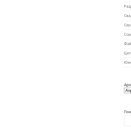
Рад
Сва
Сер
Ссы
Фай
Цит
Юм
Ар
Пои