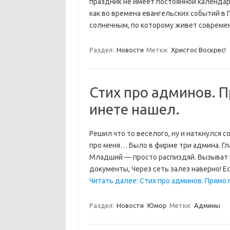
праздник не имеет постоянной календарн
как во времена евангельских событий в
солнечным, по которому живет соврем
Раздел:
Новости
Метки:
Христос Воскрес!
Стих про админов. П
инете нашел.
Решил что то веселого, ну и наткнулся 
про меня… Было в фирме три админа. Гл
Младший — просто распиздяй. Вызыват гл
документы, Через сеть залез наверно! Е
Читать далее: Стих про админов. Прямо п
Раздел:
Новости
Юмор
Метки:
Админы