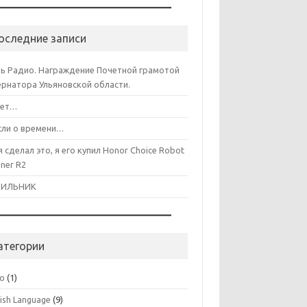
оследние записи
ь Радио. Награждение Почетной грамотой
ернатора Ульяновской области.
лет…
ли о времени…
я сделал это, я его купил Honor Choice Robot
aner R2
ДИЛЬНИК
атегории
co
(1)
lish Language
(9)