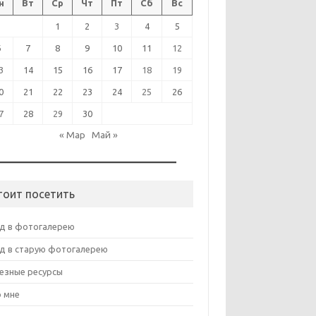
н
Вт
Ср
Чт
Пт
Сб
Вс
1
2
3
4
5
6
7
8
9
10
11
12
3
14
15
16
17
18
19
0
21
22
23
24
25
26
7
28
29
30
« Мар
Май »
тоит посетить
д в фотогалерею
д в старую фотогалерею
езные ресурсы
 мне