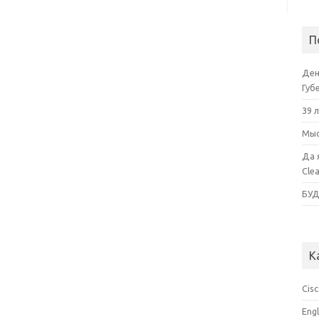
П
Ден
Губ
39 
Мыс
Да 
Cle
БУ
К
Cis
Eng