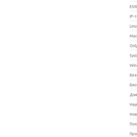
ESX
IP-
Lin
Mac
Only
Sys
Win
Без
Био
Дни
Нау
Нов
Пол
Про