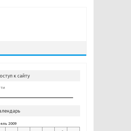
оступ к сайту
йти
алендарь
ель 2009