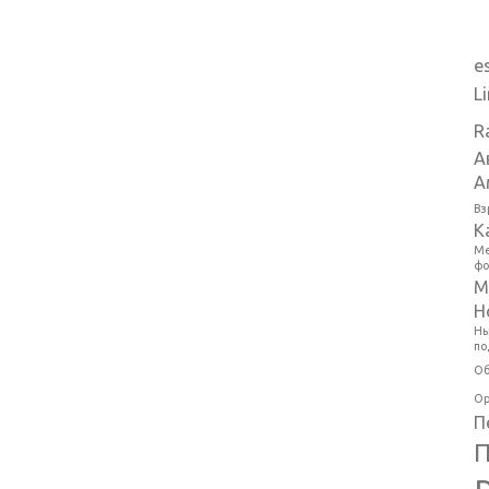
e
L
R
А
А
Вз
К
Ме
фо
М
Н
Ны
по
Об
Ор
П
П