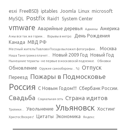
esxi
FreeBSD)
iptables
Joomla
Linux
microsoft
Postfix
MySQL
Raid1
System Center
vmware
Аварийные деревья
Америка
Админы
День Рождения
А мы все так же горим...
Взрывы в метро:
Канада
МВД РФ
Москва
Местный житель Павлово-Посада выложил фотографии...
Новый 2009 Год
Новый Год
Наша Таня громко плачет...
Нынешние теракты - не первые в московской подземке.
Обновки
Отпуск
Обновление
Оружие самообороны... %)
Пожары в Подмосковье
Переезд
Россия
С Новым Годом!!!
Сбербанк России.
Свадьба
Страна идитов
Социальная сеть
Ульяновск
Увольнение
Хостинг
Тропики...
Цитаты
Экономика
Христос Воскрес!
Яндекс