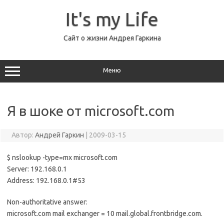
Перейти
к
It's my Life
содержимому
Сайт о жизни Андрея Гаркина
Меню
Я в шоке от microsoft.com
Автор:
Андрей Гаркин
|
2009-03-15
$ nslookup -type=mx microsoft.com
Server: 192.168.0.1
Address: 192.168.0.1#53
Non-authoritative answer:
microsoft.com mail exchanger = 10 mail.global.frontbridge.com.