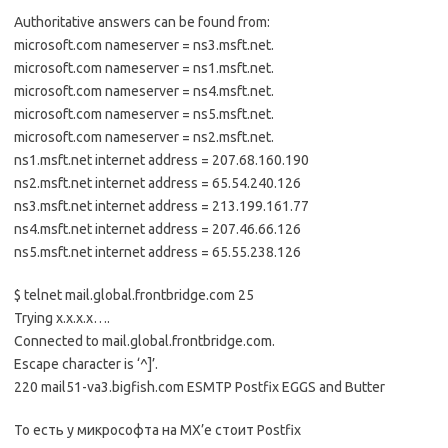
Authoritative answers can be found from:
microsoft.com nameserver = ns3.msft.net.
microsoft.com nameserver = ns1.msft.net.
microsoft.com nameserver = ns4.msft.net.
microsoft.com nameserver = ns5.msft.net.
microsoft.com nameserver = ns2.msft.net.
ns1.msft.net internet address = 207.68.160.190
ns2.msft.net internet address = 65.54.240.126
ns3.msft.net internet address = 213.199.161.77
ns4.msft.net internet address = 207.46.66.126
ns5.msft.net internet address = 65.55.238.126
$ telnet mail.global.frontbridge.com 25
Trying х.х.х.х….
Connected to mail.global.frontbridge.com.
Escape character is ‘^]’.
220 mail51-va3.bigfish.com ESMTP Postfix EGGS and Butter
То есть у микрософта на MX’е стоит Postfix