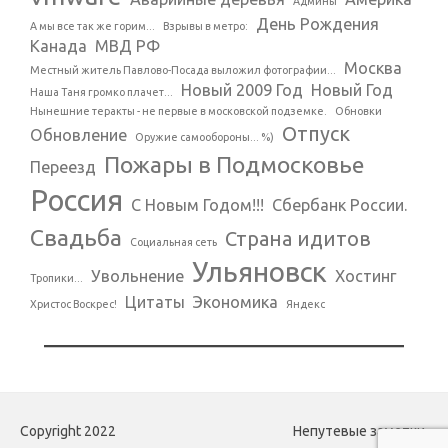
Админы
День Рождения
А мы все так же горим...
Взрывы в метро:
Канада
МВД РФ
Москва
Местный житель Павлово-Посада выложил фотографии...
Новый 2009 Год
Новый Год
Наша Таня громко плачет...
Нынешние теракты - не первые в московской подземке.
Обновки
Отпуск
Обновление
Оружие самообороны... %)
Пожары в Подмосковье
Переезд
Россия
С Новым Годом!!!
Сбербанк России.
Свадьба
Страна идитов
Социальная сеть
Ульяновск
Увольнение
Хостинг
Тропики...
Цитаты
Экономика
Христос Воскрес!
Яндекс
Copyright 2022
Непутевые заметки.