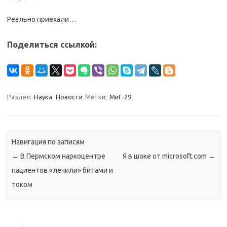
Реально приехали…
Поделиться ссылкой:
Раздел:
Наука
Новости
Метки:
МиГ-29
Навигация по записям
←
В Пермском наркоцентре
Я в шоке от microsoft.com
→
пациентов «лечили» битами и
током