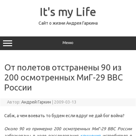
Перейти
к
It's my Life
содержимому
Сайт о жизни Андрея Гаркина
Меню
От полетов отстранены 90 из
200 осмотренных МиГ-29 ВВС
России
Автор:
Андрей Гаркин
|
2009-03-13
Сабж, а чем воевать то будем если вдруг не дай бог война?
Около 90 из примерно 200 осмотренных МиГ-29 ВВС России
забракованы в ходе расследования
крушения
истребителя в