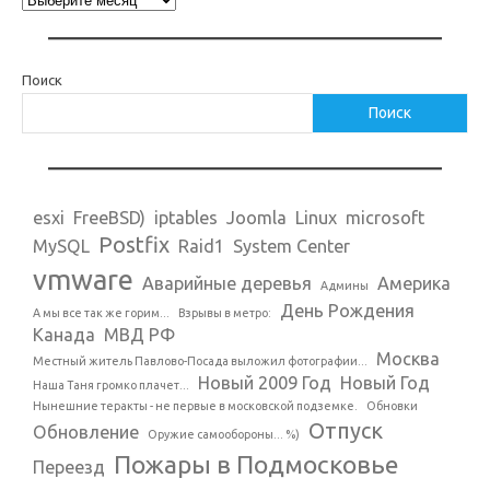
Поиск
Поиск
esxi
FreeBSD)
iptables
Joomla
Linux
microsoft
Postfix
MySQL
Raid1
System Center
vmware
Аварийные деревья
Америка
Админы
День Рождения
А мы все так же горим...
Взрывы в метро:
Канада
МВД РФ
Москва
Местный житель Павлово-Посада выложил фотографии...
Новый 2009 Год
Новый Год
Наша Таня громко плачет...
Нынешние теракты - не первые в московской подземке.
Обновки
Отпуск
Обновление
Оружие самообороны... %)
Пожары в Подмосковье
Переезд