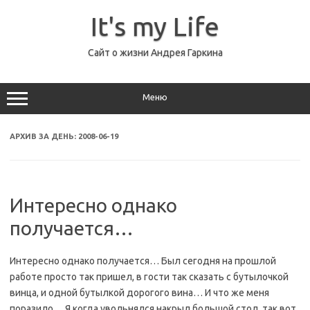
Перейти
к
It's my Life
содержимому
Сайт о жизни Андрея Гаркина
Меню
АРХИВ ЗА ДЕНЬ:
2008-06-19
Интересно однако
получается…
Интересно однако получается… Был сегодня на прошлой
работе просто так пришел, в гости так сказать с бутылочкой
винца, и одной бутылкой дорогого вина… И что же меня
поразило… Я когда увольнялся накрыл большой стол, так вот