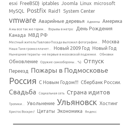
esxi
FreeBSD)
iptables
Joomla
Linux
microsoft
Postfix
MySQL
Raid1
System Center
vmware
Аварийные деревья
Америка
Админы
День Рождения
А мы все так же горим...
Взрывы в метро:
Канада
МВД РФ
Москва
Местный житель Павлово-Посада выложил фотографии...
Новый 2009 Год
Новый Год
Наша Таня громко плачет...
Нынешние теракты - не первые в московской подземке.
Обновки
Отпуск
Обновление
Оружие самообороны... %)
Пожары в Подмосковье
Переезд
Россия
С Новым Годом!!!
Сбербанк России.
Свадьба
Страна идитов
Социальная сеть
Ульяновск
Увольнение
Хостинг
Тропики...
Цитаты
Экономика
Христос Воскрес!
Яндекс