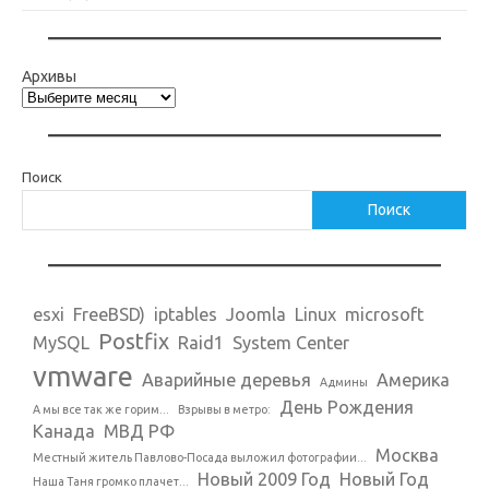
Архивы
Поиск
Поиск
esxi
FreeBSD)
iptables
Joomla
Linux
microsoft
Postfix
MySQL
Raid1
System Center
vmware
Аварийные деревья
Америка
Админы
День Рождения
А мы все так же горим...
Взрывы в метро:
Канада
МВД РФ
Москва
Местный житель Павлово-Посада выложил фотографии...
Новый 2009 Год
Новый Год
Наша Таня громко плачет...