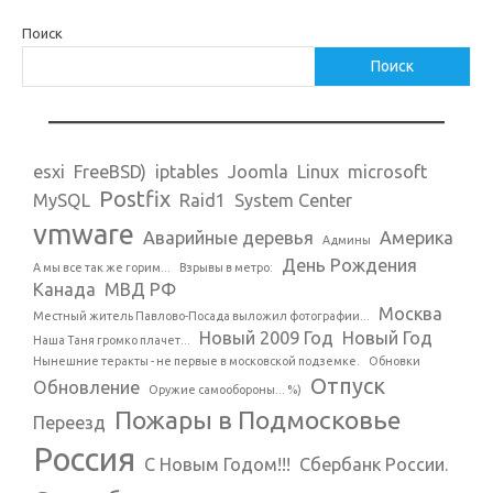
Поиск
Поиск
esxi
FreeBSD)
iptables
Joomla
Linux
microsoft
Postfix
MySQL
Raid1
System Center
vmware
Аварийные деревья
Америка
Админы
День Рождения
А мы все так же горим...
Взрывы в метро:
Канада
МВД РФ
Москва
Местный житель Павлово-Посада выложил фотографии...
Новый 2009 Год
Новый Год
Наша Таня громко плачет...
Нынешние теракты - не первые в московской подземке.
Обновки
Отпуск
Обновление
Оружие самообороны... %)
Пожары в Подмосковье
Переезд
Россия
С Новым Годом!!!
Сбербанк России.