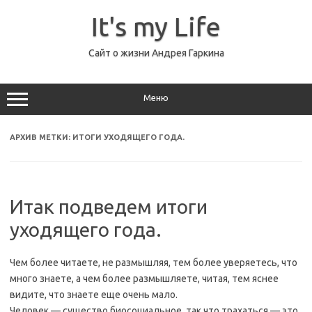
Перейти
к
It's my Life
содержимому
Сайт о жизни Андрея Гаркина
Меню
АРХИВ МЕТКИ:
ИТОГИ УХОДЯЩЕГО ГОДА.
Итак подведем итоги
уходящего года.
Чем более читаете, не размышляя, тем более уверяетесь, что
много знаете, а чем более размышляете, читая, тем яснее
видите, что знаете еще очень мало.
Человек — существо биосоциальное, так что трахаться — это