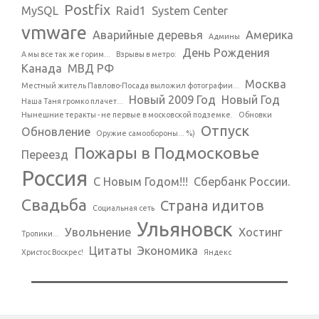
Postfix
MySQL
Raid1
System Center
vmware
Аварийные деревья
Америка
Админы
День Рождения
А мы все так же горим...
Взрывы в метро:
Канада
МВД РФ
Москва
Местный житель Павлово-Посада выложил фотографии...
Новый 2009 Год
Новый Год
Наша Таня громко плачет...
Нынешние теракты - не первые в московской подземке.
Обновки
Отпуск
Обновление
Оружие самообороны... %)
Пожары в Подмосковье
Переезд
Россия
С Новым Годом!!!
Сбербанк России.
Свадьба
Страна идитов
Социальная сеть
Ульяновск
Увольнение
Хостинг
Тропики...
Цитаты
Экономика
Христос Воскрес!
Яндекс