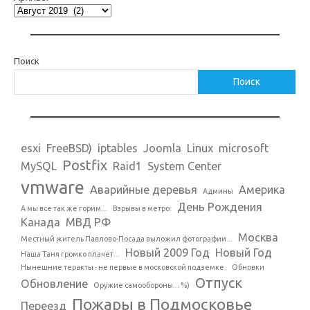
Поиск
Поиск
esxi
FreeBSD)
iptables
Joomla
Linux
microsoft
Postfix
MySQL
Raid1
System Center
vmware
Аварийные деревья
Америка
Админы
День Рождения
А мы все так же горим...
Взрывы в метро:
Канада
МВД РФ
Москва
Местный житель Павлово-Посада выложил фотографии...
Новый 2009 Год
Новый Год
Наша Таня громко плачет...
Нынешние теракты - не первые в московской подземке.
Обновки
Отпуск
Обновление
Оружие самообороны... %)
Пожары в Подмосковье
Переезд