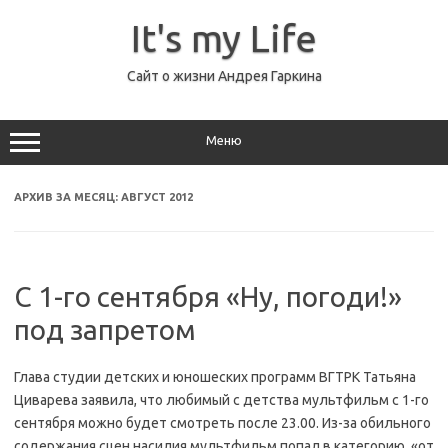
Перейти
к
It's my Life
содержимому
Сайт о жизни Андрея Гаркина
Меню
АРХИВ ЗА МЕСЯЦ:
АВГУСТ 2012
С 1-го сентября «Ну, погоди!»
под запретом
Глава студии детских и юношеских программ ВГТРК Татьяна
Циварева заявила, что любимый с детства мультфильм с 1-го
сентября можно будет смотреть после 23.00. Из-за обильного
содержания сцен насилия мультфильм попал в категорию «от