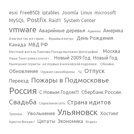
esxi
FreeBSD)
iptables
Joomla
Linux
microsoft
Postfix
MySQL
Raid1
System Center
vmware
Аварийные деревья
Америка
Админы
День Рождения
А мы все так же горим...
Взрывы в метро:
Канада
МВД РФ
Москва
Местный житель Павлово-Посада выложил фотографии...
Новый 2009 Год
Новый Год
Наша Таня громко плачет...
Нынешние теракты - не первые в московской подземке.
Обновки
Отпуск
Обновление
Оружие самообороны... %)
Пожары в Подмосковье
Переезд
Россия
С Новым Годом!!!
Сбербанк России.
Свадьба
Страна идитов
Социальная сеть
Ульяновск
Увольнение
Хостинг
Тропики...
Цитаты
Экономика
Христос Воскрес!
Яндекс