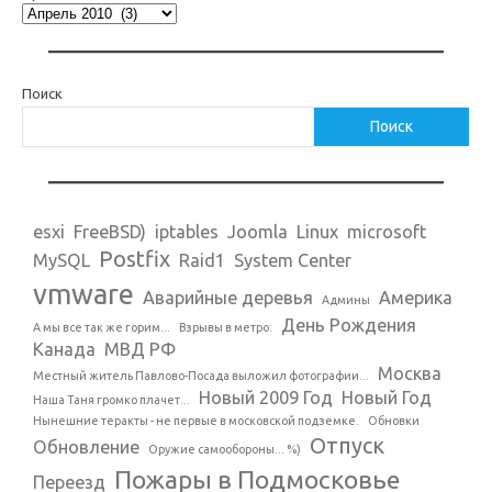
Поиск
Поиск
esxi
FreeBSD)
iptables
Joomla
Linux
microsoft
Postfix
MySQL
Raid1
System Center
vmware
Аварийные деревья
Америка
Админы
День Рождения
А мы все так же горим...
Взрывы в метро:
Канада
МВД РФ
Москва
Местный житель Павлово-Посада выложил фотографии...
Новый 2009 Год
Новый Год
Наша Таня громко плачет...
Нынешние теракты - не первые в московской подземке.
Обновки
Отпуск
Обновление
Оружие самообороны... %)
Пожары в Подмосковье
Переезд