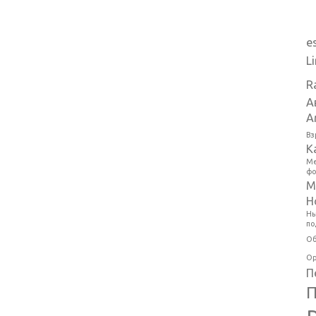
e
L
R
А
А
Вз
К
Ме
фо
М
Н
Ны
по
Об
Ор
П
П