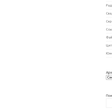
Рад
Сва
Сер
Ссы
Фай
Цит
Юм
Ар
Пои