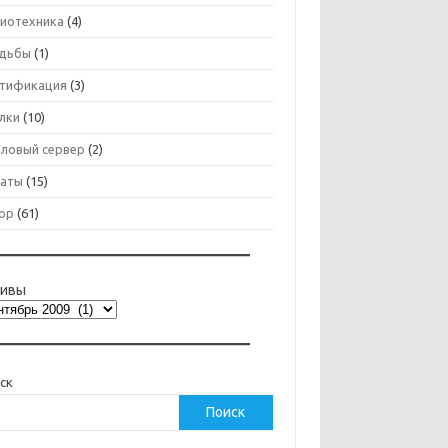
иотехника
(4)
дьбы
(1)
тификация
(3)
лки
(10)
ловый сервер
(2)
аты
(15)
ор
(61)
хивы
ск
Поиск