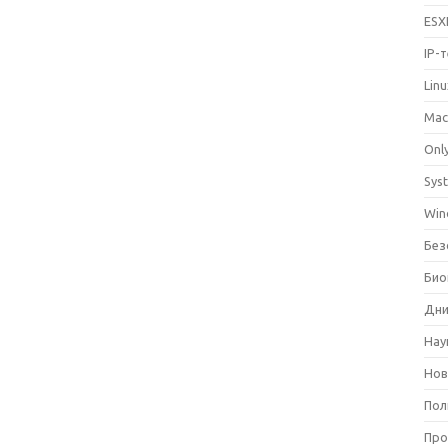
ESX
IP-
Lin
Mac
Only
Sys
Win
Без
Био
Дни
Нау
Нов
Пол
Про