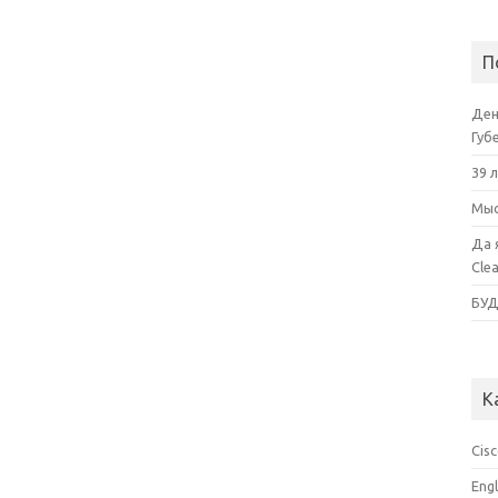
П
Ден
Губ
39 
Мыс
Да 
Cle
БУ
К
Cis
Eng