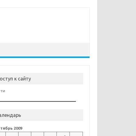
оступ к сайту
йти
алендарь
тябрь 2009