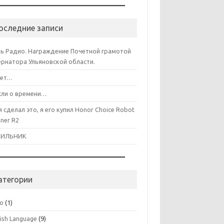
оследние записи
ь Радио. Награждение Почетной грамотой
ернатора Ульяновской области.
лет…
ли о времени…
я сделал это, я его купил Honor Choice Robot
aner R2
ДИЛЬНИК
атегории
co
(1)
lish Language
(9)