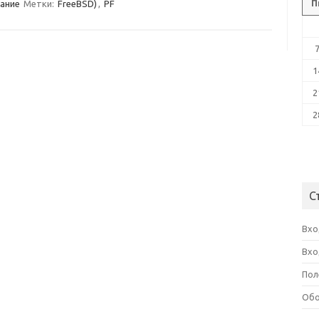
П
ание
Метки:
FreeBSD)
,
PF
1
2
2
С
Вхо
Вхо
Пол
Обо