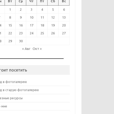
н
Вт
Ср
Чт
Пт
Сб
Вс
1
2
3
4
5
6
7
8
9
10
11
12
13
4
15
16
17
18
19
20
1
22
23
24
25
26
27
8
29
30
« Авг
Окт »
тоит посетить
д в фотогалерею
д в старую фотогалерею
езные ресурсы
 мне