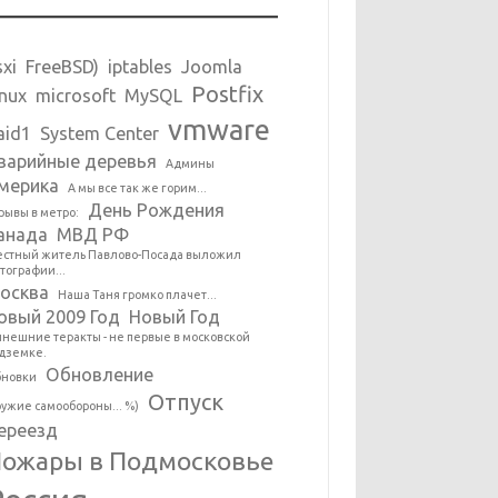
sxi
FreeBSD)
iptables
Joomla
Postfix
inux
microsoft
MySQL
vmware
aid1
System Center
варийные деревья
Админы
мерика
А мы все так же горим...
День Рождения
рывы в метро:
анада
МВД РФ
стный житель Павлово-Посада выложил
тографии...
осква
Наша Таня громко плачет...
овый 2009 Год
Новый Год
нешние теракты - не первые в московской
дземке.
Обновление
новки
Отпуск
ужие самообороны... %)
ереезд
ожары в Подмосковье