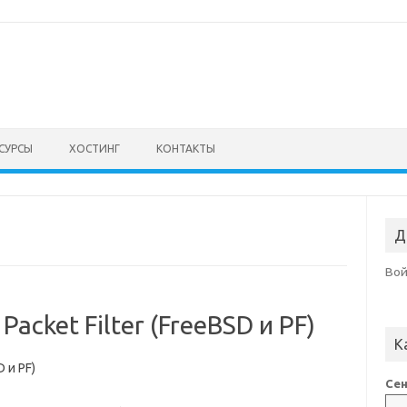
СУРСЫ
ХОСТИНГ
КОНТАКТЫ
Д
Во
acket Filter (FreeBSD и PF)
К
 и PF)
Сен