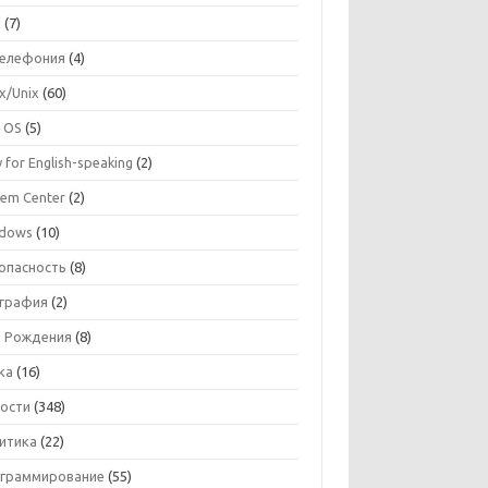
I
(7)
телефония
(4)
ux/Unix
(60)
 OS
(5)
 for English-speaking
(2)
tem Center
(2)
dows
(10)
опасность
(8)
графия
(2)
 Рождения
(8)
ка
(16)
ости
(348)
итика
(22)
граммирование
(55)