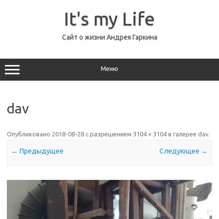
Перейти
к
It's my Life
содержимому
Сайт о жизни Андрея Гаркина
Меню
dav
Опубликовано
2018-08-28
с разрешением
3104 × 3104
в галерее
dav
.
← Предыдущее
Следующее →