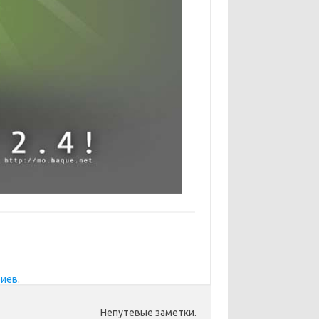
риев
.
Непутевые заметки.